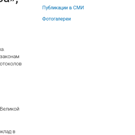
Публикации в СМИ
Фотогалереи
а.
 законам
ротоколов
 Великой
вклад в