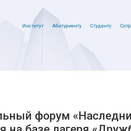
Институт
Абитуриенту
Студенту
Сотр
льный форум «Наследн
 на базе лагеря «Дружб