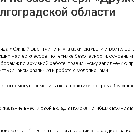
олгоградской области
яда «Южный фронт» института архитектуры и строительств
их мастер классов: по технике безопасности; основным
иборами; по архивной работе; правильному заполнению п
итвы; знакам различия и работе с медальонами.
алов, смогут применить их на практике во время будущих
о желание внести свой вклад в поиске погибших воинов в
оисковой общественной организации «Наследие», за их 