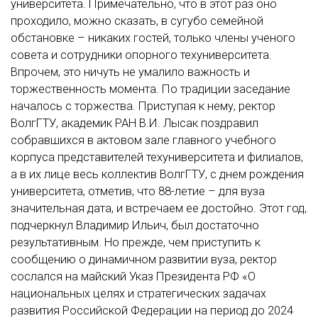
университета. Примечательно, что в этот раз оно
проходило, можно сказать, в сугубо семейной
обстановке – никаких гостей, только члены ученого
совета и сотрудники опорного техуниверситета.
Впрочем, это ничуть не умалило важность и
торжественность момента. По традиции заседание
началось с торжества. Приступая к нему, ректор
ВолгГТУ, академик РАН В.И. Лысак поздравил
собравшихся в актовом зале главного учебного
корпуса представителей техуниверситета и филиалов,
а в их лице весь коллектив ВолгГТУ, с днем рождения
университета, отметив, что 88-летие – для вуза
значительная дата, и встречаем ее достойно. Этот год,
подчеркнул Владимир Ильич, был достаточно
результативным. Но прежде, чем приступить к
сообщению о динамичном развитии вуза, ректор
сослался на майский Указ Президента РФ «О
национальных целях и стратегических задачах
развития Российской Федерации на период до 2024