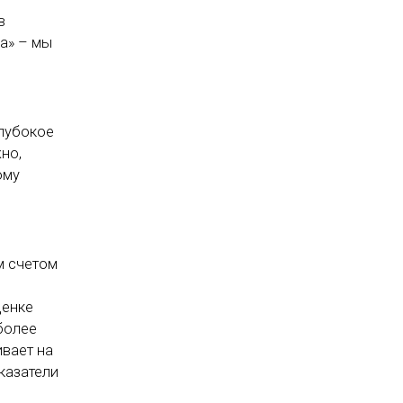
в
а» – мы
глубокое
но,
ому
м счетом
ценке
более
ивает на
казатели