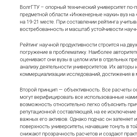
ВолгГТУ – опорный технический университет по-п
предметной области «Инженерные науки» вуз на 4
на 19-21 месте. При составлении рейтинга учитыва
востребованность и масштаб устойчивости научн
Рейтинг научной продуктивности строится на дв
погружение в проблематику. Наиболее авторите
оценивают они вузы в целом или в отдельных пре
анализу деятельности университетов. Их авторы 
коммерциализации исследований, достижения в м
Второй принцип — объективность. Все расчеты 
могут верифицировать все использованные нами
возможность относительно легко объяснить прич
репутационной составляющей, на ее исключение 
важных его активов. Однако подчас он затеняет 
поверхность университеты, начавшие тонуть в то
снижают прозрачность расчетов и создают прак