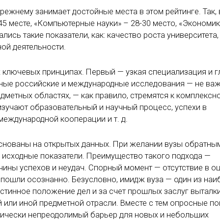
режнему занимает достойные места в этом рейтинге. Так, 
5 месте, «Компьютерные науки» – 28-30 место, «Экономик
лись такие показатели, как: качество роста университета,
ой деятельности.
ух ключевых принципах. Первый — узкая специализация и 
тные российские и международные исследования — не важ
дметных областях, — как правило, стремятся к комплексн
изучают образовательный и научный процесс, успехи в
еждународной кооперации и т. д.
основаны на открытых данных. При желании вузы обратны
 исходные показатели. Преимущество такого подхода —
ины успехов и неудач. Спорный момент — отсутствие в о
пошли осознанно. Безусловно, имидж вуза — один из наи
истинное положение дел и за счет прошлых заслуг выталк
й или иной предметной отрасли. Вместе с тем опросные по
тически непреодолимый барьер для новых и небольших