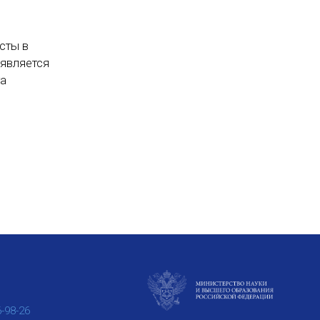
сты в
 является
та
6-98-26