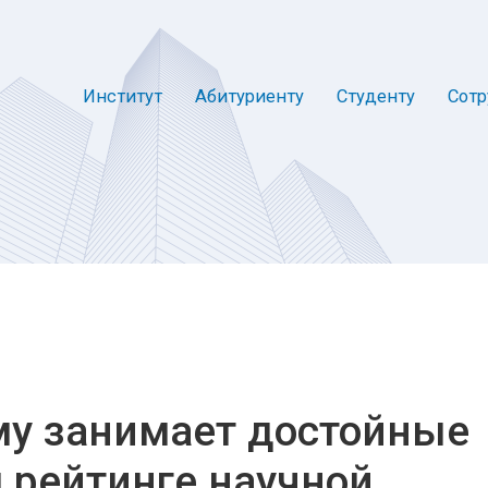
Институт
Абитуриенту
Студенту
Сотр
му занимает достойные
 рейтинге научной