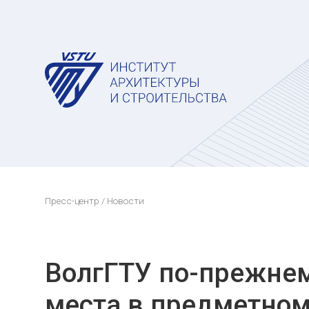
Пресс-центр
/ Новости
ВолгГТУ по-прежне
места в предметном