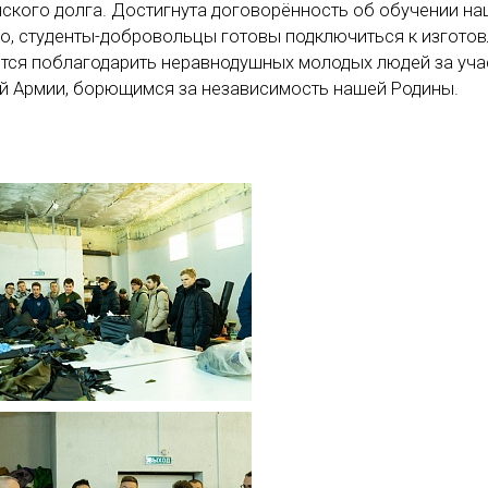
нского долга. Достигнута договорённость об обучении на
го, студенты-добровольцы готовы подключиться к изгото
ется поблагодарить неравнодушных молодых людей за уча
й Армии, борющимся за независимость нашей Родины.