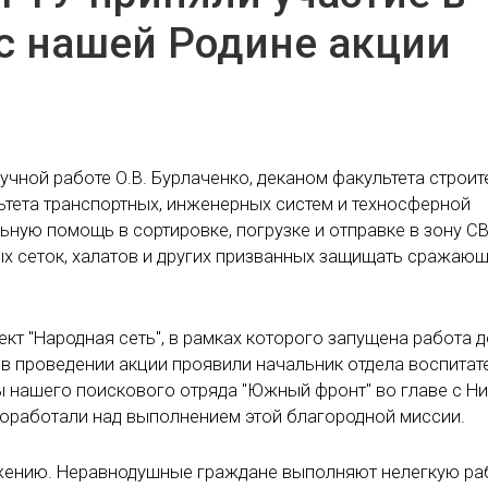
с нашей Родине акции
учной работе О.В. Бурлаченко, деканом факультета строит
ьтета транспортных, инженерных систем и техносферной
ьную помощь в сортировке, погрузке и отправке в зону С
х сеток, халатов и других призванных защищать сражающ
ект "Народная сеть", в рамках которого запущена работа 
 в проведении акции проявили начальник отдела воспитат
 нашего поискового отряда "Южный фронт" во главе с Н
поработали над выполнением этой благородной миссии.
ижению. Неравнодушные граждане выполняют нелегкую ра