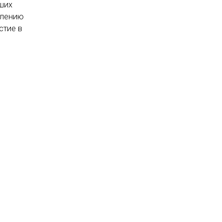
ших
влению
стие в