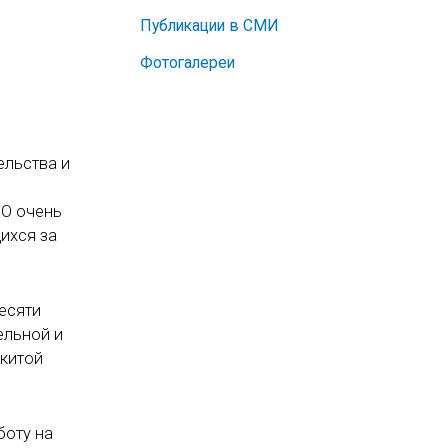
Публикации в СМИ
Фотогалереи
ельства и
ВО очень
ихся за
десяти
ельной и
икитой
боту на