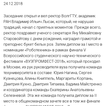
24.12.2018
Заседание открыл и вел ректор ВолгГТУ, академик
РАН Владимир Ильич Лысак, который, не нарушая
традиций, начал с приятных моментов. Прежде всего,
ректор поздравил ученого секретаря Яну Михайловну
Старовойтову с днем рождения, наградил грамотой и
преподнес букет белых роз. Затем диплом за I место в
номинации «Роботехника» в рамках финала V
Всероссийского студенческого научно-технического
фестиваля «ВУЗПРОМФЕСТ-2018», который проходил
в Москве, из рук руководителя вуза получила команда
техуниверситета в составе: Юрия Нагина, Сергея
Кузнецова, Алины Книппель, Маргариты Корпань,
Дмитрия Кухно, Дмитрия Типаева, Вадима Майстренко
и координатора команды Екатерины Анатольевны
Селезневой. Эта же команда получила диплом за II
место в общекомандном зачете все в том же финале