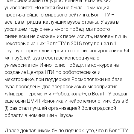
Новосибирский государственный технический
университет. Но какая бы не была номинация
престижнейшего мирового рейтинга, ВолгГТУ –
всегда в тридцатке лучших вузов страны. У вуза в
уходящем году очень много побед, мы просто
физически не сможем их перечислить, назовем лишь
некоторые из них: ВолгГТУ в 2018 году вошел в 1
группу опорных университетов с финансированием 64
млн рублей, вуз в составе консорциума с
университетом Иннополис победил в конкурсе на
создание Центра НТИ по робототехнике и
мехатронике, при поддержке Росмолодежи на базе
вуза проведены два всероссийских мероприятия
«Лидеры перемен» и «Робошкола+», в ВолгГТУ создан
еще один ЦМИТ «Бионика и нейротехнологии». Вуз в 8
(!) раз стал лучшей организацией Волгоградской
области в номинации «Наука».
Далее докладчиком было подчеркнуто, что в ВолгГТУ