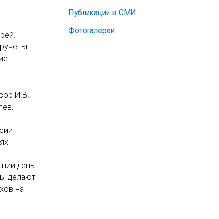
Публикации в СМИ
Фотогалереи
рей.
вручены
ие
сор И.В.
лев,
а
ссии
тях
шний день
ты делают
хов на