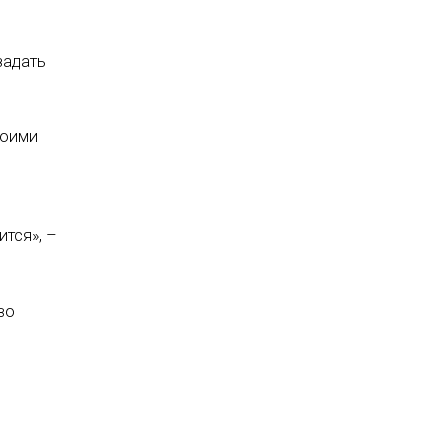
задать
воими
ится», –
во