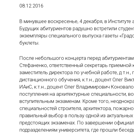
08.12.2016
В минувшее воскресенье, 4 декабря, в Институте 
Будущих абитуриентов радушно встретили студен
экземпляры специального выпуска газеты «Градо
буклеты.
После небольшого концерта перед абитуриентами 
Стефаненко, ответственный секретарь приемной к
заместитель директора по учебной работе, д.т.н.
дистанционного обучения, к.т.н., доцент Олег В
ИАиС, к.т.н., доцент Олег Владимирович Коновал
поступления на архитектурные специальности, во
вступительным экзаменам. Кроме того, неоднокр
специальностей строителя, архитектора, пожарног
правильный выбор в пользу одной из актуальных
предстоящих экзаменах. По завершении официал
подразделениям университета, где прошли бесе