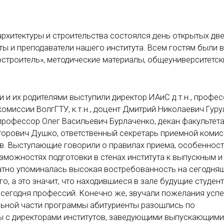
архитектуры и строительства состоялся день открытых две
ты и преподаватели нашего института. Всем гостям были 
строитель», методические материалы, общеуниверситетск
и их родителями выступили директор ИАиС д.т.н., профес
омиссии ВолгГТУ, к.т.н., доцент Дмитрий Николаевич Гуру
, профессор Олег Васильевич Бурлаченко, декан факультет
икторович Душко, ответственный секретарь приемной коми
ов. Выступающие говорили о правилах приема, особеннос
зможностях подготовки в стенах института к выпускным и
атно упоминалась высокая востребованность на сегодня
о, а это значит, что находившиеся в зале будущие студен
 сегодня профессий. Конечно же, звучали пожелания успе
ьной части программы абитуриенты разошлись по
ды с директорами институтов, заведующими выпускающими