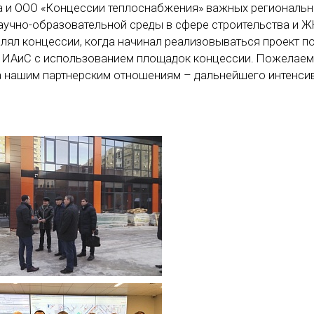
а и ООО «Концессии теплоснабжения» важных региональн
аучно-образовательной среды в сфере строительства и 
влял концессии, когда начинал реализовываться проект п
 ИАиС с использованием площадок концессии. Пожелаем
 а нашим партнерским отношениям – дальнейшего интенси