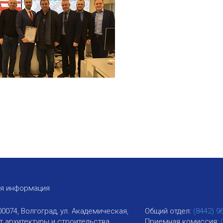
ая информация
00074, Волгоград, ул. Академическая,
Общий отдел:
(8442) 9
ут архитектуры и строительства
Приемная комиссия: