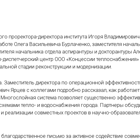
ого проректора-директора института Игоря Владимирович
работе Олега Васильевича Бурлаченко, заместителя начал
тителя начальника отдела аспирантуры и докторантуры Ал
-диспетчерский центр ООО «Концессии теплоснабжения»
альной стадии реконструкции и модернизации.
а. Заместитель директора по операционной эффективнос
ич Ярцев с коллегами подробно рассказал, как работает
 Многослойная система позволяет существенно эффектив
схемами тепло- и водоснабжения города. Партнеры обсуд
 и реализации совместных проектов в научно-образовате
ву благодарственное письмо за активное содействие совм