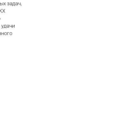
ых задач,
ЖКХ
о
 удачи
вного