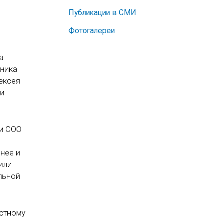
Публикации в СМИ
Фотогалереи
а
ьника
ексея
 и
ти ООО
нее и
или
льной
естному