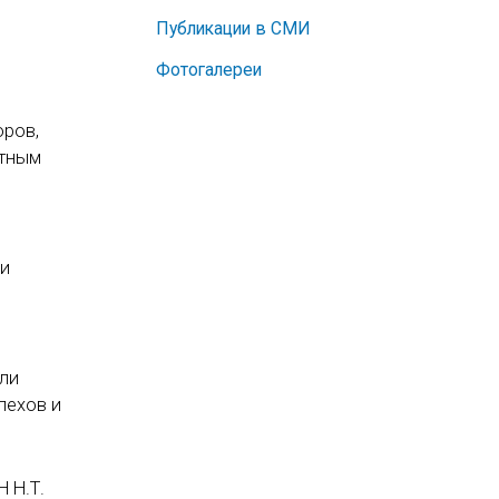
Публикации в СМИ
Фотогалереи
оров,
стным
 и
ыли
пехов и
 Н.Т.