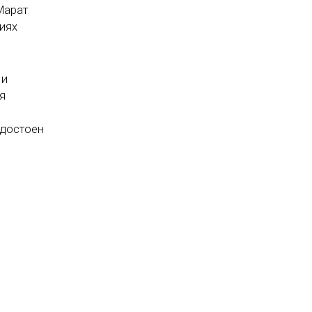
Марат
иях
 и
я
удостоен