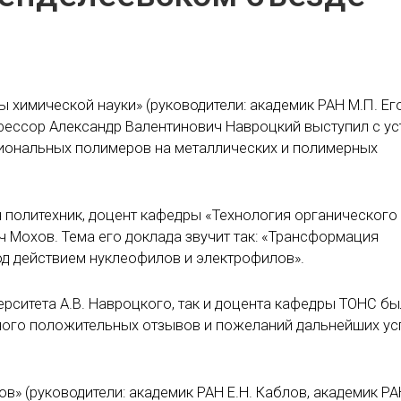
 химической науки» (руководители: академик РАН М.П. Ег
фессор Александр Валентинович Навроцкий выступил с у
иональных полимеров на металлических и полимерных
н политехник, доцент кафедры «Технология органического
 Мохов. Тема его доклада звучит так: «Трансформация
од действием нуклеофилов и электрофилов».
ерситета А.В. Навроцкого, так и доцента кафедры ТОНС б
ого положительных отзывов и пожеланий дальнейших ус
в» (руководители: академик РАН Е.Н. Каблов, академик РАН