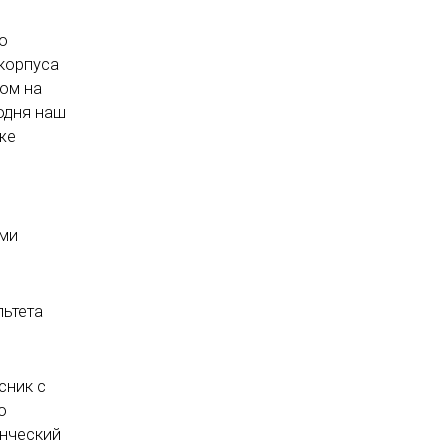
ю
 корпуса
том на
одня наш
же
ыми
льтета
сник с
о
енческий