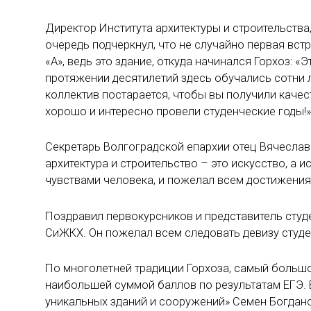
Директор Института архитектуры и строительства
очередь подчеркнул, что не случайно первая вст
«А», ведь это здание, откуда начинался Горхоз: «
протяжении десятилетий здесь обучались сотни л
коллектив постарается, чтобы вы получили качес
хорошо и интересно провели студенческие годы!
Секретарь Волгоградской епархии отец Вячеслав 
архитектура и строительство – это искусство, а
чувствами человека, и пожелал всем достижения
Поздравил первокурсников и представитель студе
СиЖКХ. Он пожелал всем следовать девизу студе
По многолетней традиции Горхоза, самый большо
наибольшей суммой баллов по результатам ЕГЭ. В
уникальных зданий и сооружений» Семен Богдано