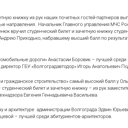
етную книжку из рук наших почетных гостей-партнеров вы
ые направления. Начальник Главного управления МЧС Ро
юк вручил студенческий билет и зачетную книжку студен
Андрею Приходько, набравшему высший балл по результа
томобильные дороги» Анастасии Боровик – лучшей среди
 директор ГБУ «Волгоградавтодор» Игорь Анатольевич По
 гражданское строительство» самый высокий балл у Оль
студенческий билет и зачетную книжку – из рук заместит
ехнадзора Евгения Геннадьевича Васильева.
ву и архитектуре администрации Волгограда Эдвин Юрьев
нцевой – лучшей среди абитуриентов-архитекторов.