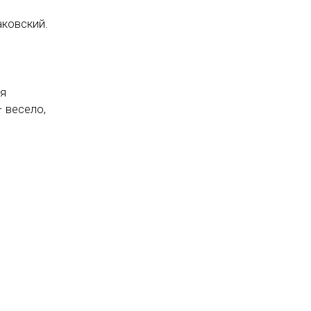
аковский.
ня
 весело,