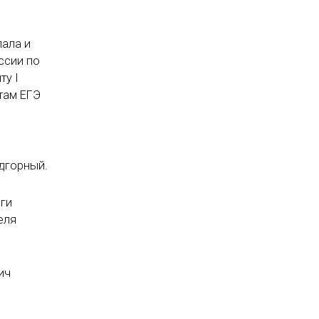
пала и
ссии по
ту I
там ЕГЭ
дгорный.
ги
еля
ич