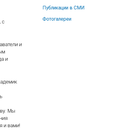
Публикации в СМИ
Фотогалереи
 с
аватели и
ным
да и
кадемик
ь
тву. Мы
ения
я и вами!