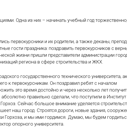
циями. Одна из них – начинать учебный год торжественно,
лись первокурсники и их родители, а также деканы, препод
етные гости праздника: поздравить первокурсников с вер
ческой жизни пришли представители администрации горо
низаций региона в сфере строительства и ЖКХ.
радского государственного технического университета, а
го к первокурсникам. Он поздравил ребят с началом
ожить это время достойно и через несколько лет получит
 абсолютно правильно сделали, что поступили в Институт
к Горхоз. Сейчас большое внимание уделяется строительс
ошеет наш город. Строятся дороги, новые здания, сооруж
и Горхоза, и мы ими гордимся. Думаю, мы будем гордитьс
ектор опорного университета.