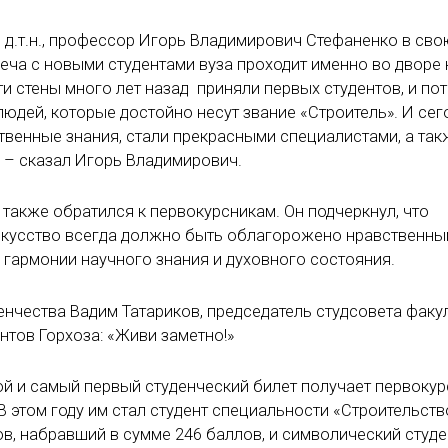
, д.т.н., профессор Игорь Владимирович Стефаненко в сво
реча с новыми студентами вуза проходит именно во дворе
Эти стены много лет назад приняли первых студентов, и по
юдей, которые достойно несут звание «Строитель». И сег
твенные знания, стали прекрасными специалистами, а так
» – сказал Игорь Владимирович.
также обратился к первокурсникам. Он подчеркнул, что
 искусство всегда должно быть облагорожено нравственн
 гармонии научного знания и духовного состояния.
нчества Вадим Татариков, председатель студсовета факу
нтов Горхоза: «Живи заметно!»
й и самый первый студенческий билет получает первокур
 этом году им стал студент специальности «Строительств
в, набравший в сумме 246 баллов, и символический студ