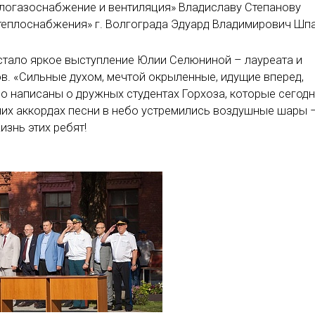
плогазоснабжение и вентиляция» Владиславу Степанову
теплоснабжения» г. Волгограда Эдуард Владимирович Шп
тало яркое выступление Юлии Селюниной – лауреата и
. «Сильные духом, мечтой окрыленные, идущие вперед,
о написаны о дружных студентах Горхоза, которые сегод
них аккордах песни в небо устремились воздушные шары –
изнь этих ребят!