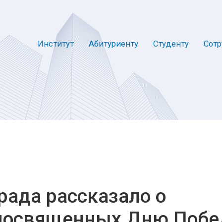
Институт
Абитуриенту
Студенту
Сотр
рада рассказало о
 посвященных Дню Поб