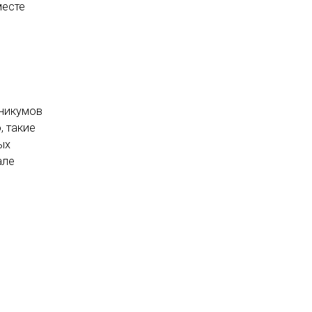
месте
хникумов
, такие
ых
але