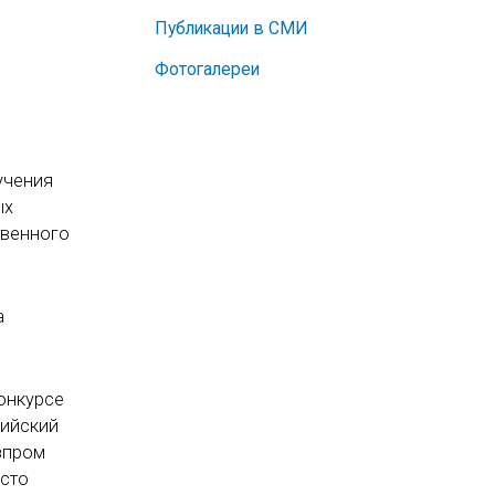
Публикации в СМИ
Фотогалереи
учения
ых
твенного
а
конкурсе
сийский
зпром
есто