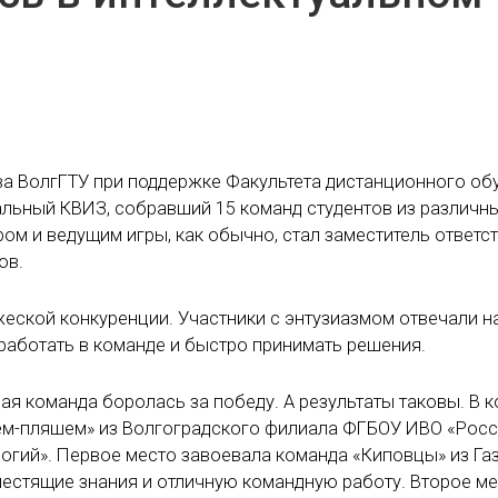
тва ВолгГТУ при поддержке Факультета дистанционного об
альный КВИЗ, собравший 15 команд студентов из различн
ом и ведущим игры, как обычно, стал заместитель ответс
ов.
еской конкуренции. Участники с энтузиазмом отвечали н
 работать в команде и быстро принимать решения.
ая команда боролась за победу. А результаты таковы. В 
ем-пляшем» из Волгоградского филиала ФГБОУ ИВО «Рос
огий». Первое место завоевала команда «Киповцы» из Га
естящие знания и отличную командную работу. Второе м