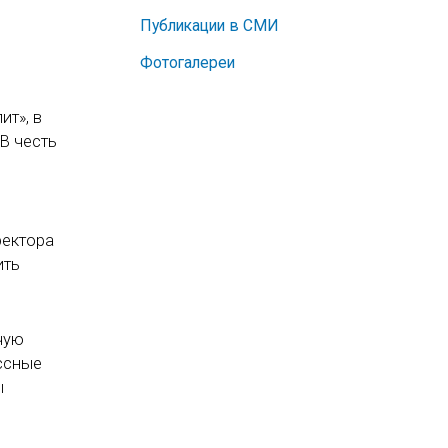
Публикации в СМИ
Фотогалереи
ит», в
В честь
ректора
ить
чую
ассные
ы