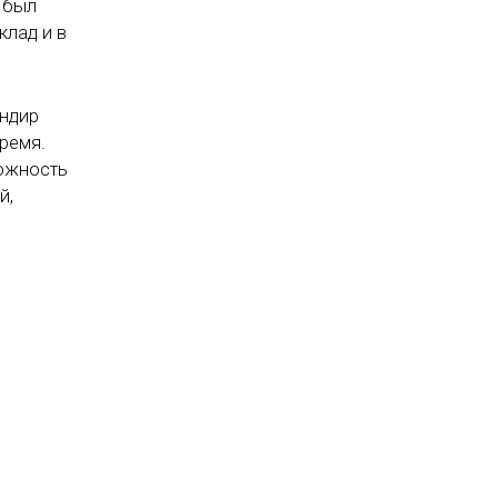
 был
клад и в
андир
ремя.
можность
й,