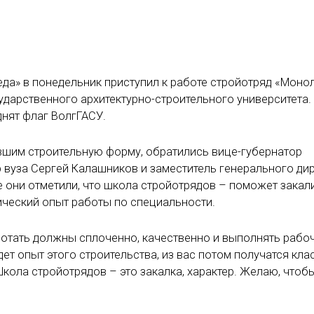
а» в понедельник приступил к работе стройотряд «Монол
дарственного архитектурно-строительного университета. 
днят флаг ВолгГАСУ.
вшим строительную форму, обратились вице-губернатор
р вуза Сергей Калашников и заместитель генерального ди
е они отметили, что школа стройотрядов – поможет закал
ический опыт работы по специальности.
аботать должны сплоченно, качественно и выполнять рабо
йдет опыт этого строительства, из вас потом получатся кл
Школа стройотрядов – это закалка, характер. Желаю, чтоб