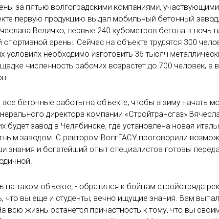
лены за пятью волгоградскими компаниями, участвующими
екте первую продукцию выдал мобильный бетонный завод
чеслава Величко, первые 240 кубометров бетона в ночь н
спортивной арены. Сейчас на объекте трудятся 300 челов
их условиях необходимо изготовить 36 тысяч металлическ
щадке численность рабочих возрастет до 700 человек, а 
ов.
 все бетонные работы на объекте, чтобы в зиму начать м
генерального директора компании «Стройтрансгаз» Вячесл
их будет завод в Челябинске, где установлена новая итал
атным заводом. С ректором ВолгГАСУ проговорили возмо
ши знания и богатейший опыт специалистов готовы перед
годичной.
ть на таком объекте, - обратился к бойцам стройотряда ре
 что вы еще и студенты, вечно ищущие знания. Вам выпа
а всю жизнь останется причастность к тому, что вы свои