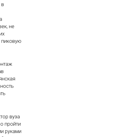
 в
,
а
ек, не
их
в пиковую
онтаж
ав
ьянская
жность
ать
ктор вуза
ло пройти
ми руками