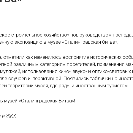
дское строительное хозяйство» под руководством препода
нную экспозицию в музее «Сталинградская битва».
з, отметили как изменилось восприятие исторических соб
упной различным категориям посетителей, применения ма
уляжей, использования кино-, звуко- и оптико-световых 
ряде случаев интерактивной. Появились таблички на инос
ей территории музея, где рады и иностранным туристам.
ить музей «Сталинградская Битва»!
а и ЖКХ