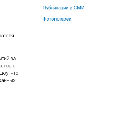
Публикации в СМИ
Фотогалереи
вателя
ытий за
кетов с
шоу, что
транных