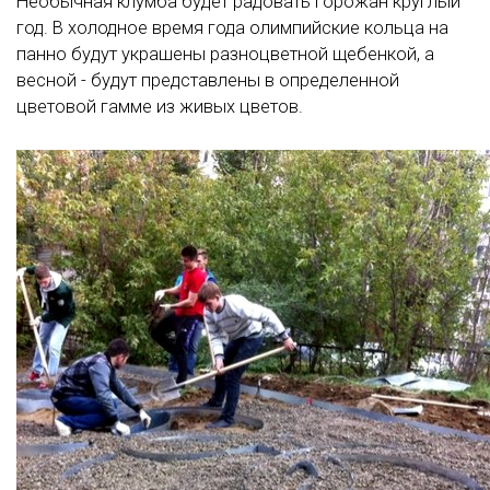
Необычная клумба будет радовать горожан круглый
год. В холодное время года олимпийские кольца на
панно будут украшены разноцветной щебенкой, а
весной - будут представлены в определенной
цветовой гамме из живых цветов.