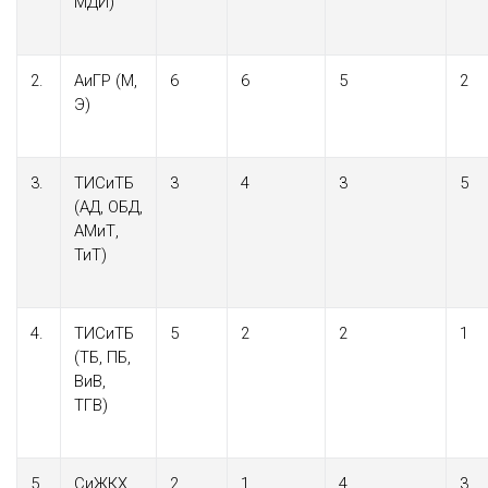
МДИ)
2.
АиГР (М,
6
6
5
2
Э)
3.
ТИСиТБ
3
4
3
5
(АД, ОБД,
АМиТ,
ТиТ)
4.
ТИСиТБ
5
2
2
1
(ТБ, ПБ,
ВиВ,
ТГВ)
5.
СиЖКХ
2
1
4
3