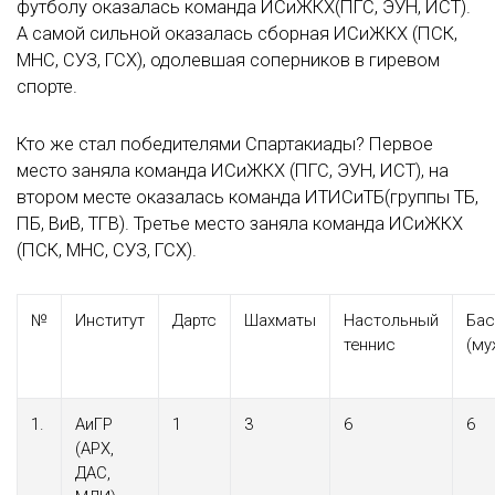
футболу оказалась команда ИСиЖКХ(ПГС, ЭУН, ИСТ).
А самой сильной оказалась сборная ИСиЖКХ (ПСК,
МНС, СУЗ, ГСХ), одолевшая соперников в гиревом
спорте.
Кто же стал победителями Спартакиады? Первое
место заняла команда ИСиЖКХ (ПГС, ЭУН, ИСТ), на
втором месте оказалась команда ИТИСиТБ(группы ТБ,
ПБ, ВиВ, ТГВ). Третье место заняла команда ИСиЖКХ
(ПСК, МНС, СУЗ, ГСХ).
№
Институт
Дартс
Шахматы
Настольный
Бас
теннис
(му
1.
АиГР
1
3
6
6
(АРХ,
ДАС,