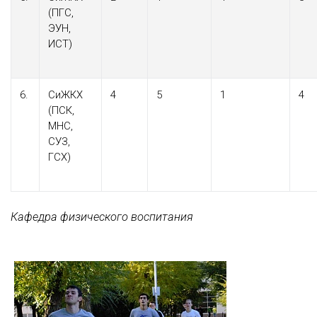
(ПГС,
ЭУН,
ИСТ)
6.
СиЖКХ
4
5
1
4
(ПСК,
МНС,
СУЗ,
ГСХ)
Кафедра физического воспитания