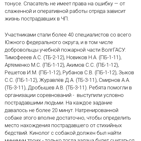
тонусе. Спасатель не имеет права на ошибку — от
слаженной и оперативной работы отряда зависит
жизнь пострадавших в ЧП.
Участниками стали более 40 специалистов со всего
Южного федерального округа, и в том числе
добровольцы учебной пожарной части ВолгГАСУ:
Тимофееев А.С. (ТБ-2-12), Новиков Н.А. (ПБ-1-11),
Артеменко М.С. (ПБ-1-12), Акимов С.С. (ПБ-1-12),
Решетов И.М. (ПБ-1-12), Рубанов С.В. (ПБ-1-12), Зыков
С.С. (ПБ-1-12), Журавлёв Д.А. (ТБ-3-11), Смирнов А.А.
(ТБ-3-11), Дробышев А.В. (ТБ-3-11). Ребята помогли в
организации соревнований - выступили условно
пострадавшими людьми. На каждое задание
давалось не более 20 минут. Натренированной
собаке этого вполне достаточно, чтобы определить
место нахождения пострадавшего от стихийных
бедствий. Кинолог с собакой должен был найти
минимум троих - только тогда задача будет считаться