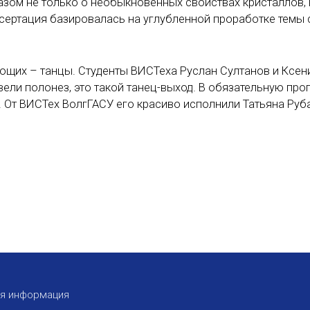
азом не только о необыкновенных свойствах кристаллов, 
ссертация базировалась на углубленной проработке темы 
яющих – танцы. Студенты ВИСТеха Руслан Султанов и Ксен
ели полонез, это такой танец-выход. В обязательную про
. От ВИСТех ВолгГАСУ его красиво исполнили Татьяна Руб
ая информация