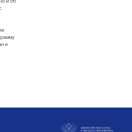
но и об
с
ия
грамму
ан и