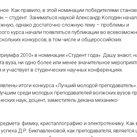
ное. Как правило, в этой номинации победителями станов
н – студент. Заниматься наукой Александр Колодин начал
нужную, однако достаточно сложную тему – проблемы и
рого курса начали появляться публикации во всевозмож
ескольких конкурсов, в том числе и общероссийских.
иумфа 2010» в номинации «Студент года». Дашу знают, н
та вуза, ни одно более или менее значительное мероприят
я и участвует в студенческих научных конференциях.
явлены итоги конкурса «Лучший молодой преподаватель».
Лучшим среди молодых преподавателей волжских вузов п
еских наук, доцент, заместитель декана механико-
редмета: физику, кристаллографию и электротехнику. Как 
успеха Д.Р. Бикпавленовой, как преподавателя, является