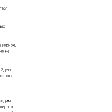
ятся
ных
аверное,
ие не
 Здесь
ризнана
видим,
 широта