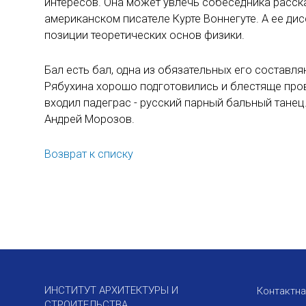
интересов. Она может увлечь собеседника расск
американском писателе Курте Воннегуте. А ее ди
позиции теоретических основ физики.
Бал есть бал, одна из обязательных его составл
Рябухина хорошо подготовились и блестяще пров
входил падеграс - русский парный бальный танец
Андрей Морозов.
Возврат к списку
ИНСТИТУТ АРХИТЕКТУРЫ И
Контактн
СТРОИТЕЛЬСТВА