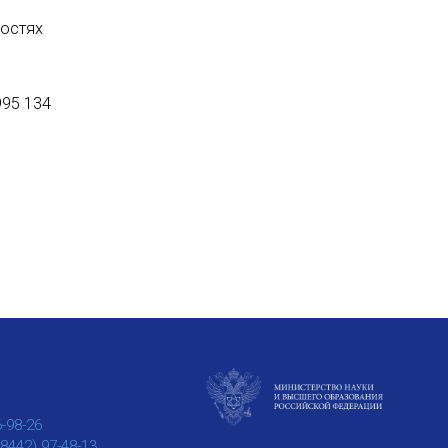
ностях
995 134
6-98-26
(8442) 97-48-13