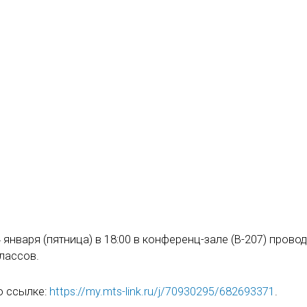
 января (пятница) в 18:00 в конференц-зале (В-207) прово
классов.
о ссылке:
https://my.mts-link.ru/j/70930295/682693371
.