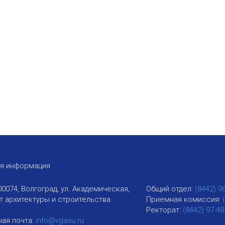
ая информация
00074, Волгоград, ул. Академическая,
Общий отдел:
(8442) 9
ут архитектуры и строительства
Приемная комиссия:
Ректорат:
(8442) 97-48
ая почта:
info@vgasu.ru