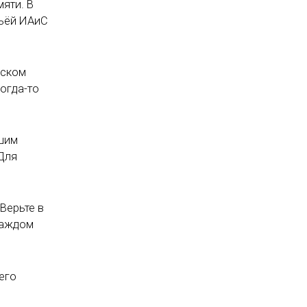
мяти. В
мьёй ИАиС
еском
когда-то
вшим
 Для
Верьте в
 каждом
его