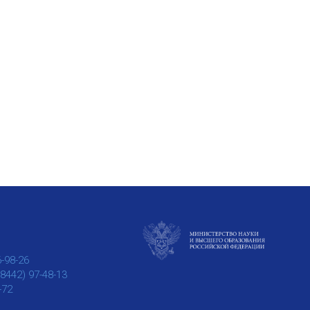
6-98-26
(8442) 97-48-13
-72