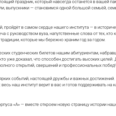
стоящий праздник, который навсегда останется в вашей па
тели, выпускники — становимся одной большой семьёй, се
, пройдёт в самом сердце нашего института — в историч
ча с руководством вуза, напутственные слова от тех, кто 
е традиции, которые мы бережно храним год за годом.
ских студенческих билетов нашим абитуриентам, набра
кто уже доказал, что способен достигать высоких целей.
 полного открытий, свершений и профессиональных побед!
 ярких событий, настоящей дружбы и важных достижений. 
: весь наш институт верит в вас и готов поддерживать на
орпуса «А» — вместе откроем новую страницу истории наш