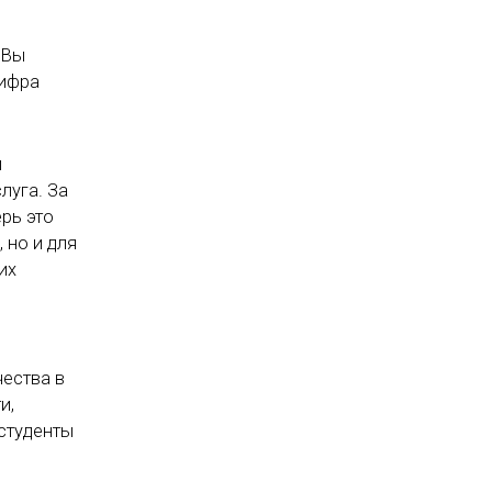
 Вы
цифра
и
луга. За
рь это
 но и для
их
чества в
и,
 студенты