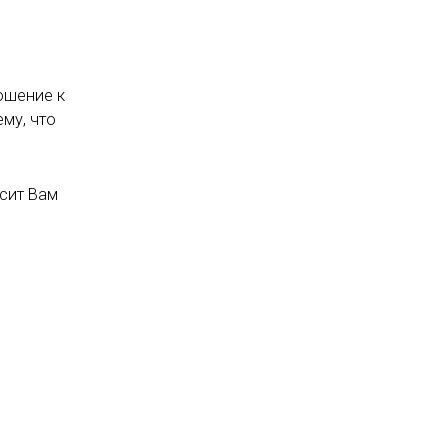
ошение к
му, что
сит Вам