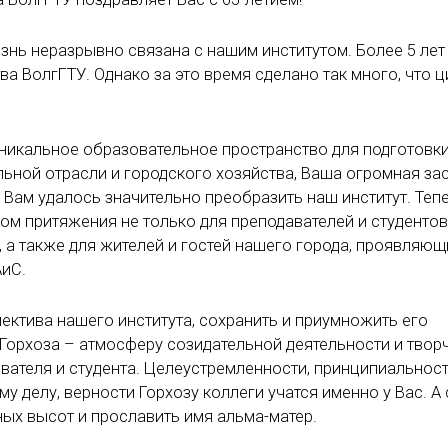
знь неразрывно связана с нашим институтом. Более 5 лет
ва ВолгГТУ. Однако за это время сделано так много, что 
 уникальное образовательное пространство для подготовк
льной отрасли и городского хозяйства, Ваша огромная зас
Вам удалось значительно преобразить наш институт. Тепе
ом притяжения не только для преподавателей и студентов,
а также для жителей и гостей нашего города, проявляющ
АиС.
ектива нашего института, сохранить и приумножить его
Горхоза – атмосферу созидательной деятельности и твор
ателя и студента. Целеустремленности, принципиальност
у делу, верности Горхозу коллеги учатся именно у Вас. А
ых высот и прославить имя альма-матер.