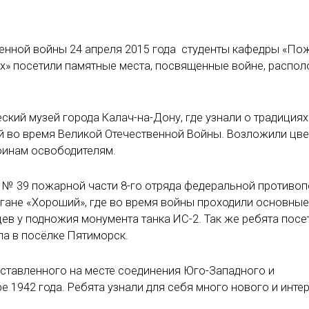
венной войны 24 апреля 2015 года студенты кафедры «По
ях» посетили памятные места, посвященные войне, распо
ский музей города Калач-на-Дону, где узнали о традициях
ей во время Великой Отечественной Войны. Возложили цве
оинам освободителям.
и № 39 пожарной части 8-го отряда федеральной противо
гане «Хороший», где во время войны проходили основные
ев у подножия монумента танка ИС-2. Так же ребята посе
ла в посёлке Пятиморск.
ставленного на месте соединения Юго-Западного и
 1942 года. Ребята узнали для себя много нового и инте