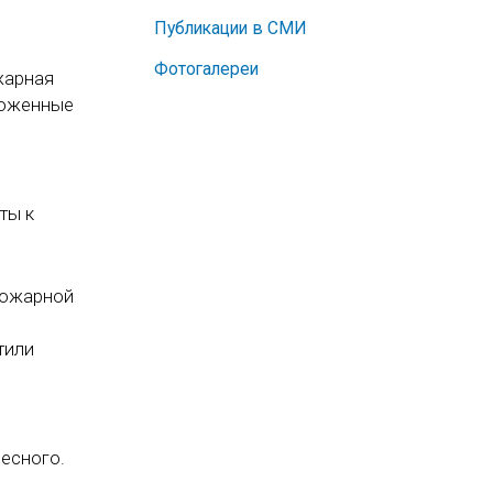
Публикации в СМИ
Фотогалереи
жарная
ложенные
ты к
пожарной
тили
ресного.