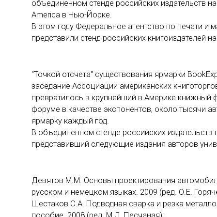
объединенном стенде российских издательств н
America в Нью-Йорке.
В этом году Федеральное агентство по печати и
представили стенд российских книгоиздателей на
"Точкой отсчета" существования ярмарки BookExp
заседание Ассоциации американских книготорго
превратилось в крупнейший в Америке книжный ф
форуме в качестве экспонентов, около тысячи ав
ярмарку каждый год.
В объединенном стенде российских издательств пр
представивший следующие издания авторов унив
Девятов М.М. Основы проектирования автомобильн
русском и немецком языках. 2009 (ред. О.Е. Горяч
Шестаков С.А. Подводная сварка и резка металл
пособие. 2008 (ред. М.Л. Песчаная);