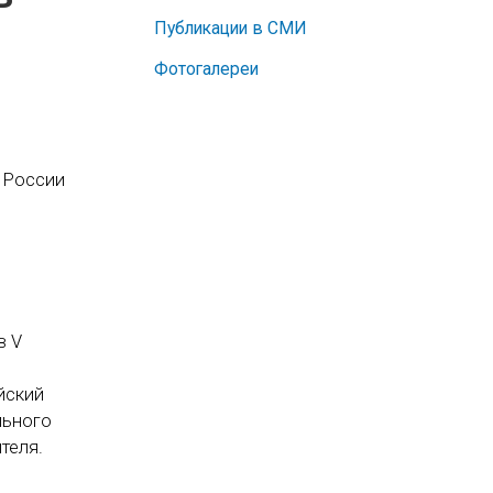
Публикации в СМИ
Фотогалереи
 России
в V
йский
льного
теля.