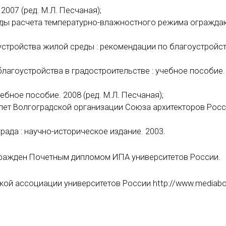
007 (ред. М.Л. Песчаная);
оды расчета температурно-влажностного режима огражд
устройства жилой среды : рекомендации по благоустройст
лагоустройства в градостроительстве : учебное пособие.
ебное пособие. 2008 (ред. М.Л. Песчаная);
 лет Волгоградской организации Союза архитекторов Росс
рада : научно-историческое издание. 2003.
агражден Почетным дипломом ИПА университетов России.
ой ассоциации университетов России http://www.mediabo