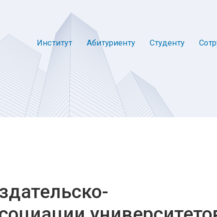
Институт
Абитуриенту
Студенту
Сотр
здательско-
социации университето