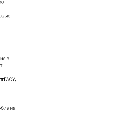
po
ервые
а
ие в
т
лгГАСУ,
обие на