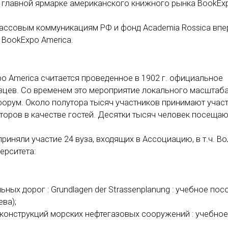
а главной ярмарке американского книжного рынка BookEx
 массовым коммуникациям РФ и фонд Academia Rossica вп
 BookExpo America.
o America считается проведенное в 1902 г. официальное
вцев. Со временем это мероприятие локального масштаб
орум. Около полутора тысяч участников принимают участ
торов в качестве гостей. Десятки тысяч человек посещаю
иняли участие 24 вуза, входящих в Ассоциацию, в т.ч. Во
ерситета:
ых дорог : Grundlagen der Strassenplanung : учебное пос
ева);
оконструкций морских нефтегазовых сооружений : учебное