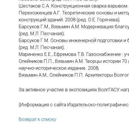
Шестаков С.А. Конструкционная сварка взрывом. 2
Перехоженцев А.Г. Теоретические основы и мет
конструкций зданий. 2008 (ред. О.Е. Горячева);
Барсуков Г.М., Вязьмин А.М. Модернизация благо
(ред. М.Л. Песчаная);
Барсуков Г.М. Основы инженерной подготовки и б
(ред. М.Л. Песчаная);
Мариненко Е.Е., Ефремова Т.В. Газоснабжение : уч
Олейников П.П., Вязьмин А.М. Творцы истории 70
научно-историческое издание. 2008;
Вязьмин А.М., Олейников П.П. Архитекторы Волгог
За активное участие в экспозициях ВолгГАСУ н
(Информация с сайта Издательско-полиграфическ
Возврат к списку