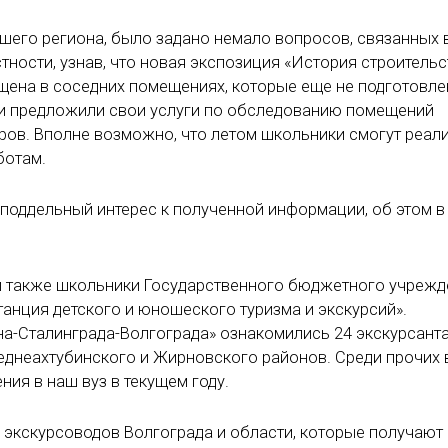
шего региона, было задано немало вопросов, связанных 
тности, узнав, что новая экспозиция «История строительс
щена в соседних помещениях, которые еще не подготовл
ии предложили свои услуги по обследованию помещений
ов. Вполне возможно, что летом школьники смогут реал
ботам.
еподдельный интерес к полученной информации, об этом в
и также школьники Государственного бюджетного учрежд
анция детского и юношеского туризма и экскурсий».
а-Сталинграда-Волгограда» ознакомились 24 экскурсант
Среднеахтубинского и Жирновского районов. Среди прочих
ия в наш вуз в текущем году.
 экскурсоводов Волгограда и области, которые получают