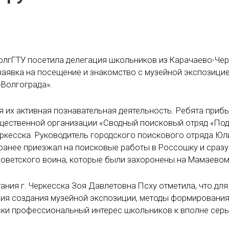
ВолгГТУ посетила делегация школьников из Карачаево-Чер
заявка на посещение и знакомство с музейной экспозици
Волгограда».
 их активная познавательная деятельность. Ребята приб
бщественной организации «Сводный поисковый отряд «Под
еркесска. Руководитель городского поискового отряда Юл
 ранее приезжал на поисковые работы в Россошку и сраз
советского воина, которые были захоронены на Мамаевом
ния г. Черкесска Зоя Давлетовна Псху отметила, что для
рия создания музейной экспозиции, методы формировани
ески профессиональный интерес школьников к вполне сер