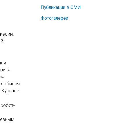
Публикации в СМИ
Фотогалереи
кесии.
ей
ыли
виг»
ия
у добился
 Кургане.
 ребят-
я
ьезным