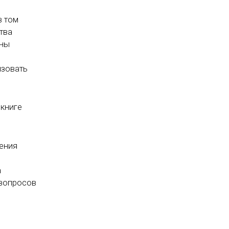
в том
тва
ены
изовать
 книге
ения
а
 вопросов