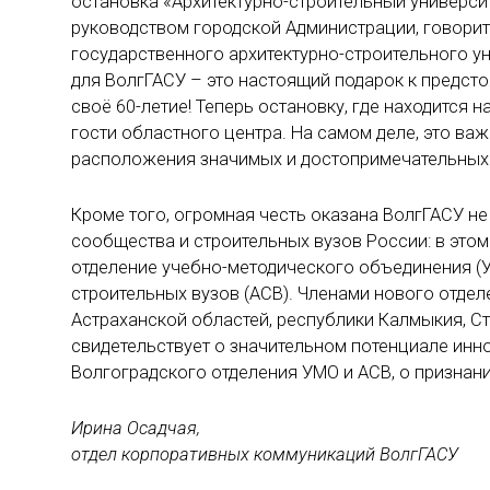
остановка «Архитектурно-строительный университ
руководством городской Администрации, говорит
государственного архитектурно-строительного ун
для ВолгГАСУ – это настоящий подарок к предст
своё 60-летие! Теперь остановку, где находится н
гости областного центра. На самом деле, это важ
расположения значимых и достопримечательных з
Кроме того, огромная честь оказана ВолгГАСУ не
сообщества и строительных вузов России: в это
отделение учебно-методического объединения (
строительных вузов (АСВ). Членами нового отдел
Астраханской областей, республики Калмыкия, Ст
свидетельствует о значительном потенциале инн
Волгоградского отделения УМО и АСВ, о признан
Ирина Осадчая,
отдел корпоративных коммуникаций ВолгГАСУ