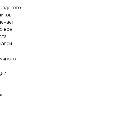
градского
ников,
мечает
но все
ста
щадей.
аучного
ции
х