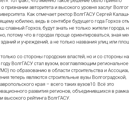
ет». Тот факт, что именно такое решение было принято
 о признании авторитета и высокого уровня заслуг Волго
иверситета. Как отмечает ректор ВолгГАСУ Сергей Калаш
оящему юбилею, ведь в сентябре будущего года Горхоз от
аш славный Горхоз, будут знать не только жители города, 
но, потому что в городах проще ориентироваться, зная ме
даний и учреждений, а не только названия улиц или пло
 только со стороны городских властей, но и со стороны н
м году ВолгГАСУ стал вузом, возглавляющим региональное
УМО) по образованию в области строительства и Ассоциа
ения теперь являются строительные вузы Волгоградской,
авропольского края – всего таких вузов10. Всё это
овационного развития регионов, объединившихся в рамка
ии высокого рейтинга ВолгГАСУ.