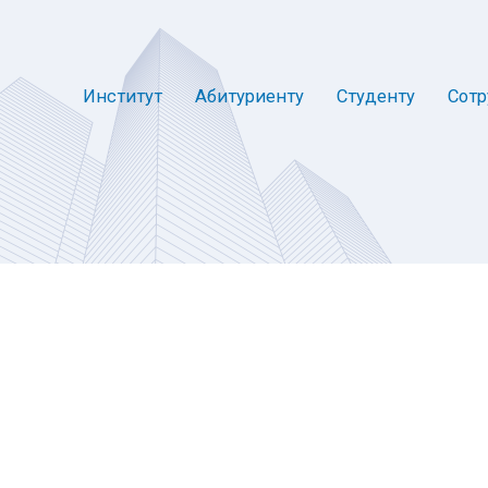
Институт
Абитуриенту
Студенту
Сотр