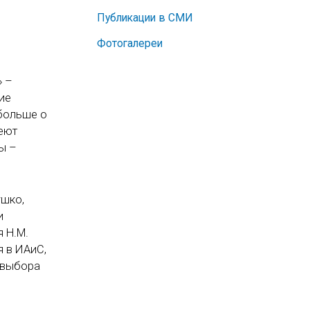
Публикации в СМИ
Фотогалереи
» –
ие
 больше о
меют
ы –
ушко,
и
 Н.М.
 в ИАиС,
 выбора