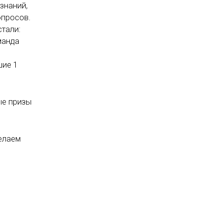
знаний,
опросов.
тали:
манда
шие 1
ые призы
Желаем