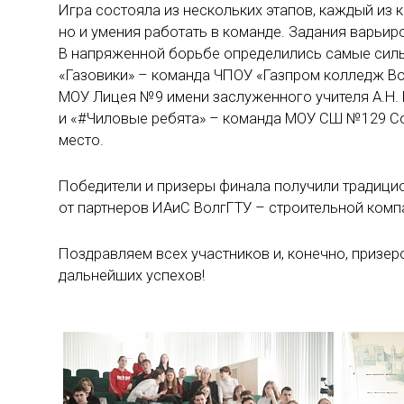
Игра состояла из нескольких этапов, каждый из к
но и умения работать в команде. Задания варьи
В напряженной борьбе определились самые сильн
«Газовики» – команда ЧПОУ «Газпром колледж Вол
МОУ Лицея №9 имени заслуженного учителя А.Н. 
и «#Чиловые ребята» – команда МОУ СШ №129 Сов
место.
Победители и призеры финала получили традици
от партнеров ИАиС ВолгГТУ – строительной комп
Поздравляем всех участников и, конечно, призе
дальнейших успехов!