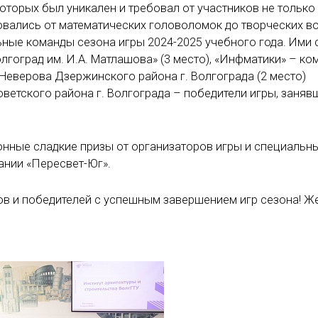
оторых был уникален и требовал от участников не только 
ровались от математических головоломок до творческих в
ые команды сезона игры 2024-2025 учебного года. Ими с
гоград им. И.А. Матлашова» (3 место), «Инфматики» – ко
Неверова Дзержинского района г. Волгограда (2 место)
етского района г. Волгограда – победители игры, заняв
онные сладкие призы от организаторов игры и специальн
ании «Пересвет-Юг».
ров и победителей с успешным завершением игр сезона! 