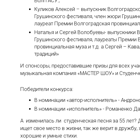
ВолгГАСУ.;
Куликов Алексей – выпускник Волгоградско
Грушинского фестиваля, член жюри Грушин
лауреат Премии Волгоградская провинциаль
Наталья и Сергей Волобуевы- выпускники В
Грушинского фестиваля, лауреаты Премии
провинциальная муза.и т.д. а Сергей – Ка
традиций»
И спонсоры, предоставившие призы для всех уча
музыкальная компания «МАСТЕР ШОУ» и Студенче
Победители конкурса:
В номинации «автор-исполнитель» - Андроно
В номинации «исполнитель» - Романенко Да
А изменилась ли студенческая песня за 55 лет? 
ищет свое место в жизни, так же верит в дружбу
хорошие и умные стихи.