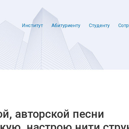
Институт
Абитуриенту
Студенту
Сотр
й, авторской песни
кую, настрою нити струн