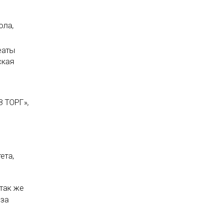
ола,
еаты
ская
З ТОРГ»,
ета,
так же
 за