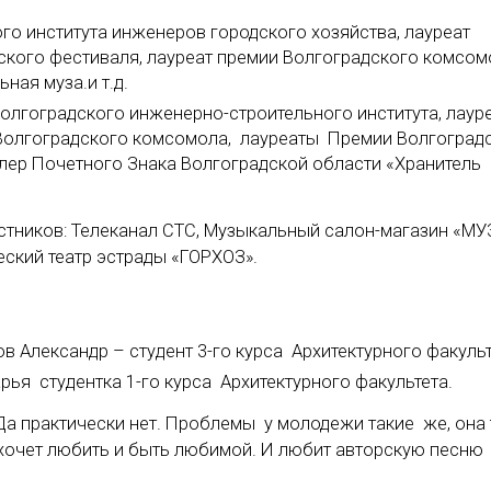
го института инженеров городского хозяйства, лауреат
ского фестиваля, лауреат премии Волгоградского комсом
ная муза.и т.д.
олгоградского инженерно-строительного института, лаур
 Волгоградского комсомола, лауреаты Премии Волгоград
валер Почетного Знака Волгоградской области «Хранитель
стников: Телеканал СТС, Музыкальный салон-магазин «МУ
ский театр эстрады «ГОРХОЗ».
в Александр – студент 3-го курса Архитектурного факульт
рья студентка 1-го курса Архитектурного факультета.
Да практически нет. Проблемы у молодежи такие же, она 
, хочет любить и быть любимой. И любит авторскую песню