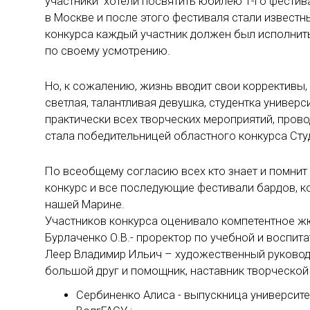
участники хотели посвятить юбилею 1-го фестив
в Москве и после этого фестиваля стали извест
конкурса каждый участник должен был исполнить 
по своему усмотрению.
Но, к сожалению, жизнь вводит свои коррективы, 
светлая, талантливая девушка, студентка универс
практически всех творческих мероприятий, прово
стала победительницей областного конкурса Сту
По всеобщему согласию всех кто знает и помнит
конкурс и все последующие фестивали бардов, ко
нашей Марине.
Участников конкурса оценивало компетентное жю
Бурлаченко О.В.- проректор по учебной и воспит
Леер Владимир Ильич – художественный руковод
большой друг и помощник, наставник творческой
Сербиненко Алиса - выпускница университ