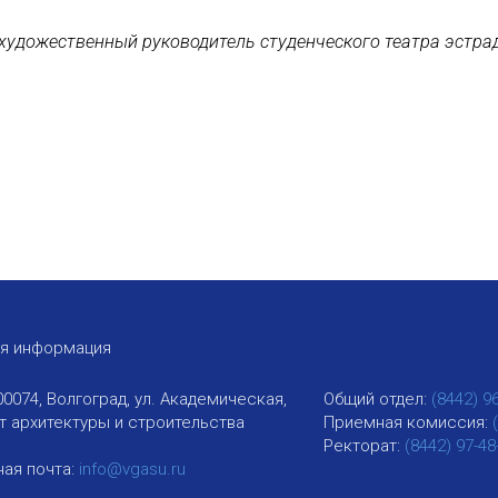
 художественный руководитель студенческого театра эстра
ая информация
00074, Волгоград, ул. Академическая,
Общий отдел:
(8442) 9
ут архитектуры и строительства
Приемная комиссия:
Ректорат:
(8442) 97-48
ая почта:
info@vgasu.ru