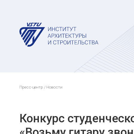
Пресс-центр
/ Новости
Конкурс студенческо
«Возьму гитару звон