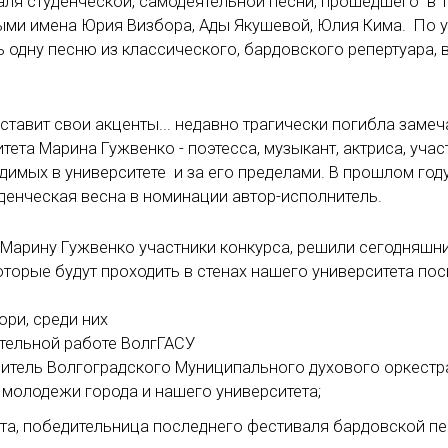
аля студенческой, самодеятельной песни, прошедшего в 1
ными имена Юрия Визбора, Ады Якушевой, Юлия Кима. По 
одну песню из классического, бардовского репертуара, в
ставит свои акценты... недавно трагически погибла замеч
итета Марина Гужвенко - поэтесса, музыкант, актриса, уча
димых в университете и за его пределами. В прошлом год
денческая весна в номинации автор-исполнитель.
 Марину Гужвенко участники конкурса, решили сегодняшн
торые будут проходить в стенах нашего университета пос
ри, среди них
ательной работе ВолгГАСУ
итель Волгоградского Муниципального духового оркест
 молодежи города и нашего университета;
ета, победительница последнего фестиваля бардовской п