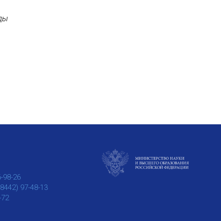
ды
6-98-26
(8442) 97-48-13
-72