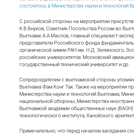
состоялось в Министерстве науки и технологий В
С российской стороны на мероприятии присутст
К.В.Внуков, Советник Посольства России во Вье
Вьетнаме А.А.Маслов, главный специалист-экспер
представители Российского фонда фундаменталь
органической химии РАН им. Н.Д. Зелинского, Зоо
российских университетов: Московский авиацион
государственный технический университет и др.
Сопредседателем с вьетнамской стороны упомяну
Вьетнама Фам Конг Так. Также на мероприятии п
Министерства науки и технологий Вьетнама, Мини
национальной обороны, Министерства иностранны
Вьетнамкой академии общественных наук (ВАОН) и
технологического института, Ханойского архитект
Примечательно, что перед началом заседания со