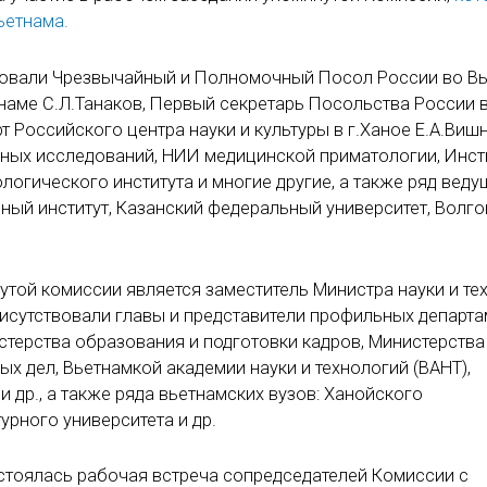
ьетнама.
вовали Чрезвычайный и Полномочный Посол России во В
тнаме С.Л.Танаков, Первый секретарь Посольства России 
т Российского центра науки и культуры в г.Ханое Е.А.Виш
ных исследований, НИИ медицинской приматологии, Инст
логического института и многие другие, а также ряд веду
ный институт, Казанский федеральный университет, Волго
той комиссии является заместитель Министра науки и те
рисутствовали главы и представители профильных департ
стерства образования и подготовки кадров, Министерства
х дел, Вьетнамкой академии науки и технологий (ВАНТ),
 др., а также ряда вьетнамских вузов: Ханойского
урного университета и др.
стоялась рабочая встреча сопредседателей Комиссии с