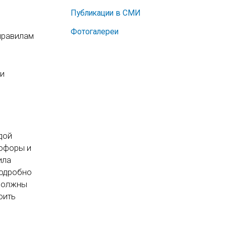
Публикации в СМИ
Фотогалереи
правилам
 и
дой
тофоры и
ила
подробно
 должны
оить