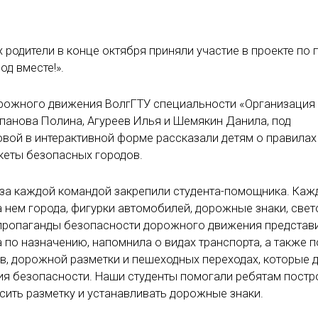
одители в конце октября приняли участие в проекте по 
д вместе!».
орожного движения ВолгГТУ специальности «Организация
панова Полина, Агуреев Илья и Шемякин Данила, под
овой в интерактивной форме рассказали детям о правилах
кеты безопасных городов.
и за каждой командой закрепили студента-помощника. Каж
а нем города, фигурки автомобилей, дорожные знаки, све
а пропаганды безопасности дорожного движения представ
 по назначению, напомнила о видах транспорта, а также 
в, дорожной разметки и пешеходных переходах, которые
ия безопасности. Наши студенты помогали ребятам постр
сить разметку и устанавливать дорожные знаки.