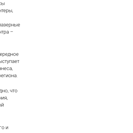
сы
нтеры,
лазерные
нтра –
чередное
ыступает
знеса,
региона.
дно, что
ния,
ой
го и