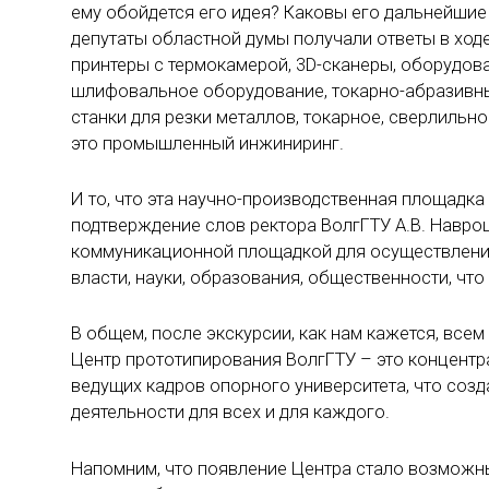
ему обойдется его идея? Каковы его дальнейшие 
депутаты областной думы получали ответы в ходе
принтеры с термокамерой, 3D-сканеры, оборудов
шлифовальное оборудование, токарно-абразивны
станки для резки металлов, токарное, сверлильн
это промышленный инжиниринг.
И то, что эта научно-производственная площадка
подтверждение слов ректора ВолгГТУ А.В. Навроц
коммуникационной площадкой для осуществления
власти, науки, образования, общественности, чт
В общем, после экскурсии, как нам кажется, все
Центр прототипирования ВолгГТУ – это концент
ведущих кадров опорного университета, что со
деятельности для всех и для каждого.
Напомним, что появление Центра стало возможн