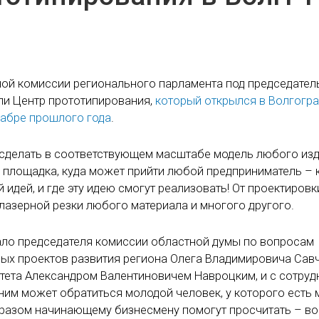
ной комиссии регионального парламента под председател
ли Центр прототипирования,
который открылся в Волгогр
кабре прошлого года
.
 сделать в соответствующем масштабе модель любого изд
я площадка, куда может прийти любой предприниматель – 
идей, и где эту идею смогут реализовать! От проектировк
 лазерной резки любого материала и многого другого.
ало председателя комиссии областной думы по вопросам
ых проектов развития региона Олега Владимировича Савч
тета Александром Валентиновичем Навроцким, и с сотру
ним может обратиться молодой человек, у которого есть 
образом начинающему бизнесмену помогут просчитать – во