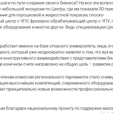
шаги по пути создания своего бизнеса? На все эти вопро
 небольшой экскурсии по Центру, где им показали 5D-при
ание для порошковой и жидкостной покраски, плоско-
й центр с ЧПУ, фрезерно-обрабатывающий центр с ЧПУ, 
ое оборудование и многое другое. Ведь специализация Це
 работает именно на базе опорного университета, лишь о
кого, который уже неоднократно заявлял о том, что вуз в
 конструктивного взаимодействия с представителями би
о в конечном счете направлено на общую цель – развитие 
м членам комиссии регионального парламента стало очеви
рация высочайших компетенций, современного оборудова
здает принципиально новые возможности профессиональн
ым благодаря национальному проекту по поддержке мало