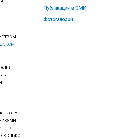
Публикации в СМИ
Фотогалереи
ьством
адском
елия.
как
и
енко. В
дниками
много
 сколько