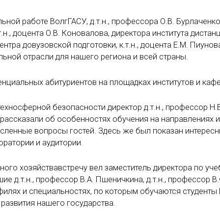
ной работе ВолгГАСУ, д.т.н., профессора О.В. Бурлаченко
.н., доцента О.В. Коновалова, директора института диста
ентра довузовской подготовки, к.т.н., доцента Е.М. Пиунов
ьной отрасли для нашего региона и всей страны.
нциальных абитуриентов на площадках институтов и кафе
ехносферной безопасности директор д.т.н., профессор Н.В
 рассказали об особенностях обучения на направлениях и
численные вопросы гостей. Здесь же был показан интерес
оратории и аудитории.
ного хозяйствавстречу вел заместитель директора по уч
шие д.т.н., профессор В.А. Пшеничкина, д.т.н., профессор В.
офилях и специальностях, по которым обучаются студент
 развития нашего государства.