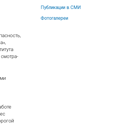
Публикации в СМИ
Фотогалереи
пасность,
а»,
титута
 смотра-
ими
аботе
рес
орогой