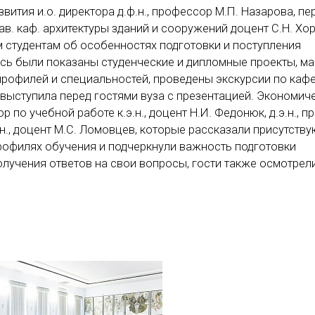
звития и.о. директора д.ф.н., профессор М.П. Назарова, п
зав. каф. архитектуры зданий и сооружений доцент С.Н. Хорун
 студентам об особенностях подготовки и поступления
сь были показаны студенческие и дипломные проекты, м
профилей и специальностей, проведены экскурсии по каф
. выступила перед гостями вуза с презентацией. Экономич
 по учебной работе к.э.н., доцент Н.И. Федонюк, д.э.н., 
.э.н., доцент М.С. Ломовцев, которые рассказали присутст
рофилях обучения и подчеркнули важность подготовки
олучения ответов на свои вопросы, гости также осмотрел