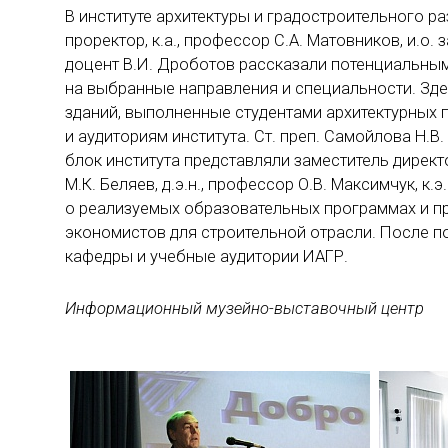
В институте архитектуры и градостроительного ра
проректор, к.а., профессор С.А. Матовников, и.о. 
доцент В.И. Дроботов рассказали потенциальным
на выбранные направления и специальности. Зде
зданий, выполненные студентами архитектурных 
и аудиториям института. Ст. преп. Самойлова Н.В
блок института представляли заместитель директор
М.К. Беляев, д.э.н., профессор О.В. Максимчук, к
о реализуемых образовательных программах и п
экономистов для строительной отрасли. После п
кафедры и учебные аудитории ИАГР.
Информационный музейно-выставочный центр