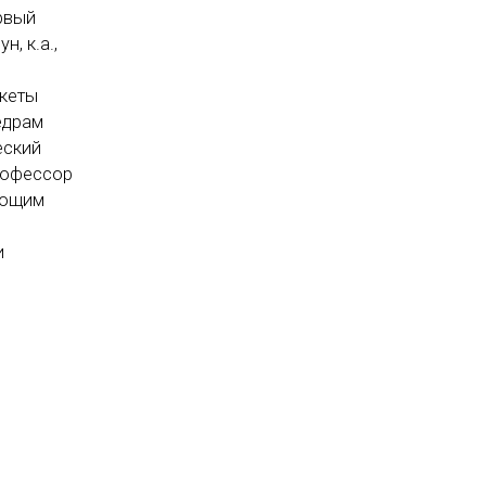
ервый
, к.а.,
акеты
едрам
еский
профессор
вующим
и