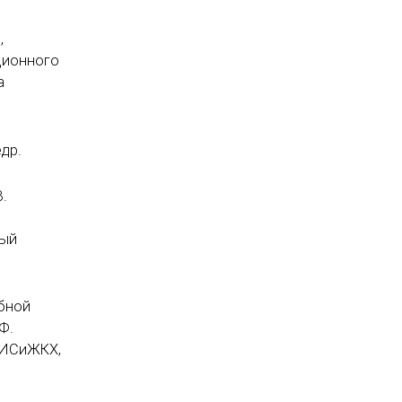
,
нционного
а
др.
.
ный
ебной
Ф.
ы ИСиЖКХ,