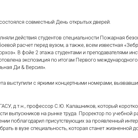
У состоялся совместный День открытых дверей.
олняли действия студентов специальности Пожарная безо
евой расчет перед вузом, а также, всем известная «Зебр
орхоз». В фойе 2 этажа студентами и преподавателями инс
готовлена экспозиция по итогам Первого международного
ьная Ди & Версия».
ета выступили с яркими концертными номерами, вызвавш
АСУ, д.т.н., профессор С.Ю. Калашников, который коротко
ости выпускников на рынке труда. Проректор по учебной р
уплении поблагодарил присутствующих за проявленный инте
брать в вузе специальность, которая станет жизненной д