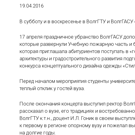
19.04.2016
В субботу и в воскресенье в ВолгГТУ и ВолгГАС
17 апреля праздничное убранство ВолгГАСУ доп
которые развернули Учебную пожарную часть и бо
которая приглашала абитуриентов поступать в «г
архитектуры и градостроительного развития под
конкурса концептуального дизайна одежды «Стил
Перед началом мероприятия студенты университ
теплый отклик у гостей вуза.
После окончания концерта выступил ректор ВолгГ
рассказал о вузе, его традициях и востребованн
ВолгГТУ к.т.н., доцент И.Л. Гоник в своем выст
к первому в регионе опорному вузу и пожелал вы
на долгие годы.