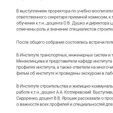
В выступлениях проректора по учебно-воспитатель
ответственного секретаря приемной комиссии, к.т
обучения к.т.н., доцента О.В. Душко и директора ц
отмечены роль и значение специалистов строител
После общего собрания состоялись встречи поте
В Институте транспортных, инженерных систем и т
Мензелинцева и представители кафедр института
профилях института, а также ответили на много
фильм об институте и проведены экскурсии в лаб
В Институте строительства и жилищно-коммуналь
работе к.т.н., доцент А.А. Котляревский. Выступив
Сидоренко, доцент В.В. Ярошик рассказали о пр
о важности всех профилей и специальностей для