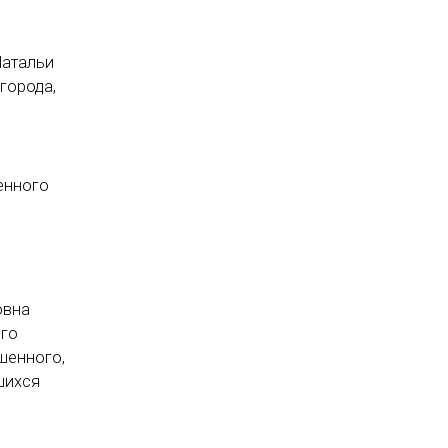
Натальи
города,
енного
овна
ого
шенного,
шихся