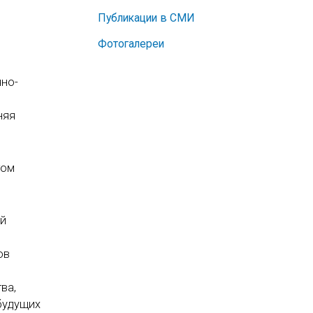
Публикации в СМИ
Фотогалереи
чно-
няя
том
ой
ов
ва,
будущих