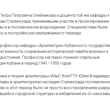
 Петра Петровича Олейникова и доцента той же кафедры 
ам Сталинграда, принимавшим участие в проектировании 
йны и в послевоенном возрождении. Специалистами были
ы и постройки рассматриваемого периода.
 профессор кафедры «Архитектура» Кубанского государств
етил важность сохранения исторической памяти военных и
о достояния. Профессор наглядно показал отдельные
ия Кубани в период 1941–1950 годов.
тика и теория архитектуры» ИАиС ВолгГТУ Юлия Владимир
славы в архитектурном наследии Сталинграда послевоенн
тво в этот период было не просто восстановлением разру
вшейся городской структуры и избавления ее от накопив