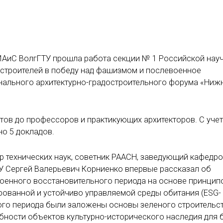
 ИАиС ВолгГТУ прошла работа секции № 1 Российской нау
 строителей в победу над фашизмом и послевоенное
онального архитектурно-градостроительного форума «Ниж
тов до профессоров и практикующих архитекторов. С уче
о 5 докладов.
р технических наук, советник РААСН, заведующий кафедр
У Сергей Валерьевич Корниенко впервые рассказал об
военного восстановительного периода на основе принцип
рованной и устойчиво управляемой среды обитания (ESG-
того периода были заложены основы зеленого строительст
бности объектов культурно-исторического наследия для 