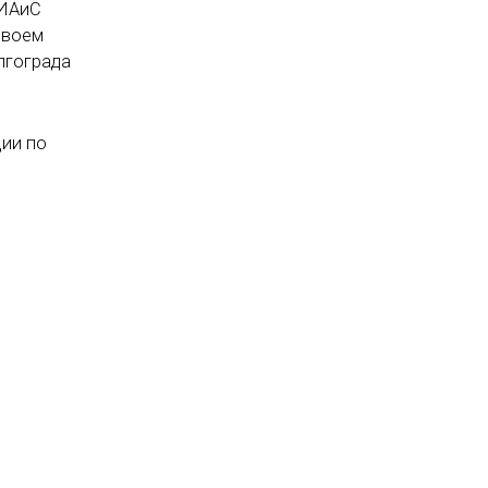
 ИАиС
своем
лгограда
ции по