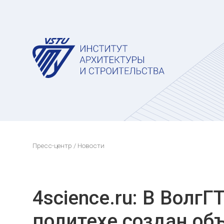
Пресс-центр
/ Новости
4science.ru: В Волг
политехе создан об