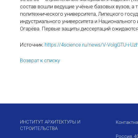
состав вошли ведущие учёные базовых вузов, а
политехнического университета, Липецкого госу
индустриального университета и Национального 
Огарёва. Первые защиты диссертаций ожидаются
Источник:
https://4science.ru/news/V-VolgGTU-i-Uz
Возврат к списку
ИНСТИТУТ АРХИТЕКТУРЫ И
Контактн
СТРОИТЕЛЬСТВА
Россия, 4