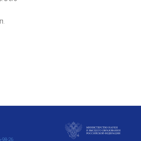
П.
6-98-26