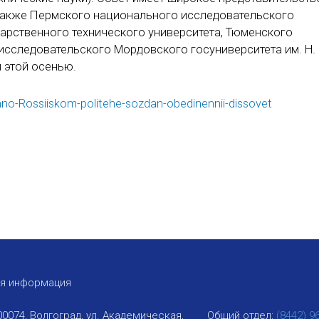
 также Пермского национального исследовательского
дарственного технического университета, Тюменского
исследовательского Мордовского госуниверситета им. Н. 
 этой осенью.
hno-Rossiiskom-politehe-sozdan-obedinennii-dissovet
ая информация
00074, Волгоград, ул. Академическая,
Общий отдел:
(8442) 9