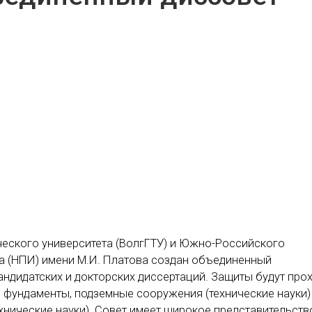
ческого университета (ВолгГТУ) и Южно-Российского
а (НПИ) имени М.И. Платова создан объединенный
андидатских и докторских диссертаций. Защиты будут про
и фундаменты, подземные сооружения (технические науки)
хнические науки). Совет имеет широкое представительство