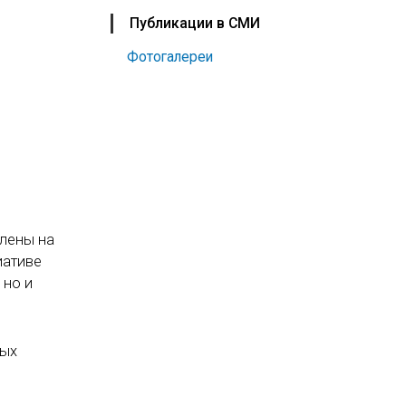
Публикации в СМИ
Фотогалереи
влены на
иативе
 но и
ных