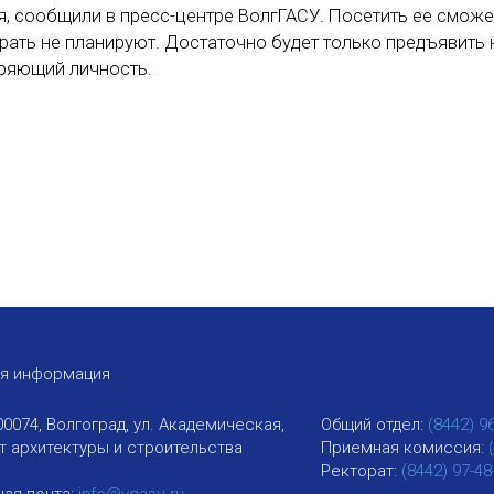
ля, сообщили в пресс-центре ВолгГАСУ. Посетить ее смож
рать не планируют. Достаточно будет только предъявить 
еряющий личность.
ая информация
00074, Волгоград, ул. Академическая,
Общий отдел:
(8442) 9
ут архитектуры и строительства
Приемная комиссия:
Ректорат:
(8442) 97-48
ая почта:
info@vgasu.ru