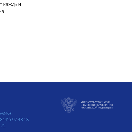
ет каждый
на
6-98-26
(8442) 97-48-13
-72