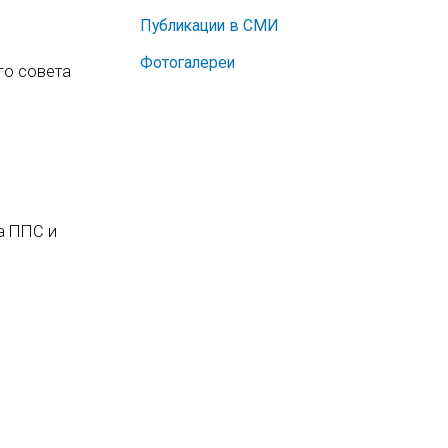
Публикации в СМИ
Фотогалереи
го совета
а ППС и