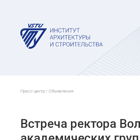
Пресс-центр
/ Объявления
Встреча ректора Во
академических груп