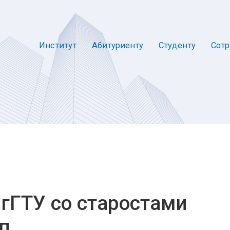
Институт
Абитуриенту
Студенту
Сотр
лгГТУ со старостами
п