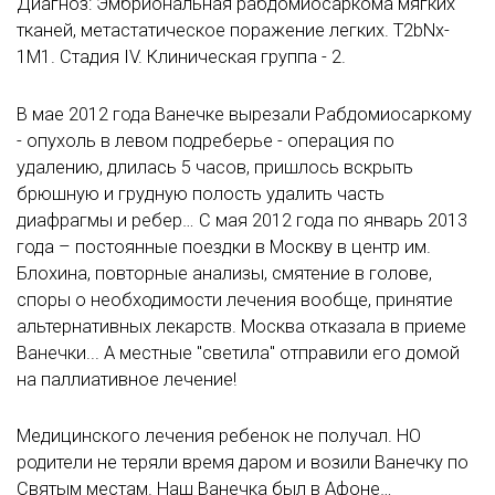
Диагноз: Эмбриональная рабдомиосаркома мягких
тканей, метастатическое поражение легких. Т2bNx-
1M1. Стадия IV. Клиническая группа - 2.
В мае 2012 года Ванечке вырезали Рабдомиосаркому
- опухоль в левом подреберье - операция по
удалению, длилась 5 часов, пришлось вскрыть
брюшную и грудную полость удалить часть
диафрагмы и ребер… С мая 2012 года по январь 2013
года – постоянные поездки в Москву в центр им.
Блохина, повторные анализы, смятение в голове,
споры о необходимости лечения вообще, принятие
альтернативных лекарств. Москва отказала в приеме
Ванечки... А местные "светила" отправили его домой
на паллиативное лечение!
Медицинского лечения ребенок не получал. НО
родители не теряли время даром и возили Ванечку по
Святым местам. Наш Ванечка был в Афоне…