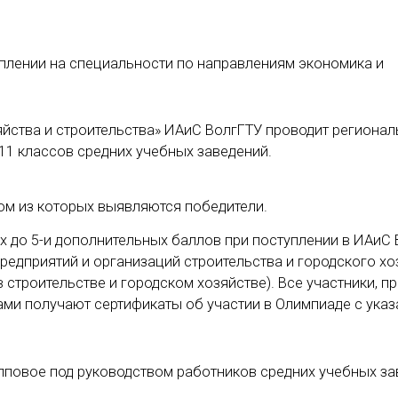
уплении на специальности по направлениям экономика и
яйства и строительства» ИАиС ВолгГТУ проводит региона
1 классов средних учебных заведений.
дом из которых выявляются победители.
х до 5-и дополнительных баллов при поступлении в ИАиС
редприятий и организаций строительства и городского хо
 строительстве и городском хозяйстве). Все участники, 
рами получают сертификаты об участии в Олимпиаде с ука
упповое под руководством работников средних учебных за