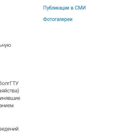
Публикации в СМИ
Фотогалереи
льную
 ВолгГТУ
зяйства)
принявшие
занием
ведений.