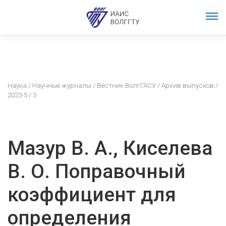
Наука
/
Научные журналы
/
Вестник ВолгГАСУ
/
Архив выпусков
/
2023-5
/ 3
Мазур В. А., Киселева
В. О. Поправочный
коэффициент для
определения