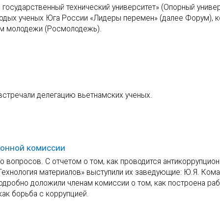
й государственный технический университет» (Опорный униве
одых ученых Юга России «Лидеры перемен» (далее Форум), 
ам молодежи (Росмолодежь).
 встречали делегацию вьетнамских ученых.
ионной комиссии
о вопросов. С отчетом о том, как проводится антикоррупцион
Технология материалов» выступили их заведующие: Ю.Я. Кома
дробно доложили членам комиссии о том, как построена раб
как борьба с коррупцией.