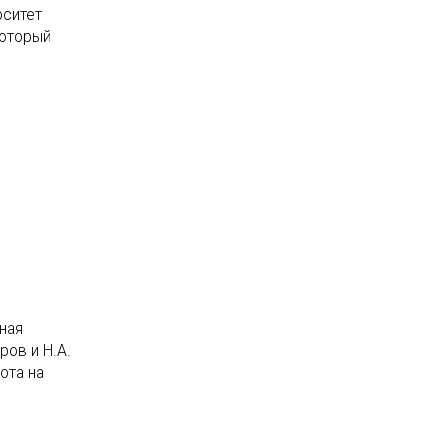
рситет
который
ная
ров и Н.А.
ота на