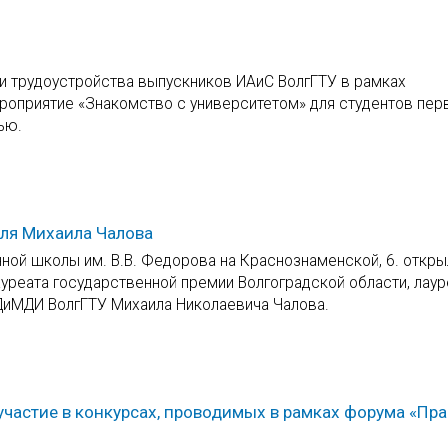
 и трудоустройства выпускников ИАиС ВолгГТУ в рамках
оприятие «Знакомство с университетом» для студентов пер
ью.
ля Михаила Чалова
ной школы им. В.В. Федорова на Краснознаменской, 6. откр
уреата государственной премии Волгоградской области, лаур
 ДиМДИ ВолгГТУ Михаила Николаевича Чалова.
участие в конкурсах, проводимых в рамках форума «Пр