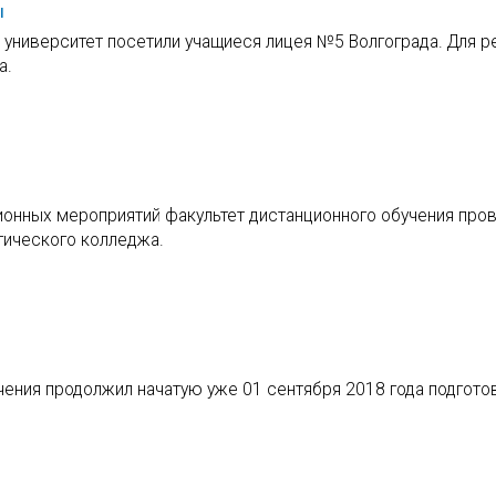
ы
 университет посетили учащиеся лицея №5 Волгограда. Для р
а.
ионных мероприятий факультет дистанционного обучения про
гического колледжа.
учения продолжил начатую уже 01 сентября 2018 года подгот