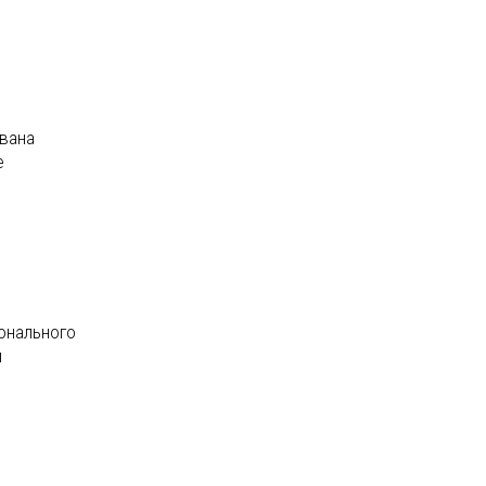
вана
е
онального
и