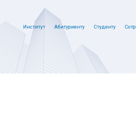
Институт
Абитуриенту
Студенту
Сотр