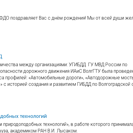
 ФДО поздравляет Вас с днём рождения! Мы от всей души же
Д
дничества между организациями: УГИБДД ГУ МВД России по
езопасности дорожного движения ИАиС ВолгГТУ была проведе
са профилей: «Автомобильные дороги», «Автодорожные мост
» с историей создания и развитием ГИБДД по Волгоградской 
одобных технологий
и природоподобных технологий», в работе которого принимал
вуза, академиком РАН В.И. Лысаком.