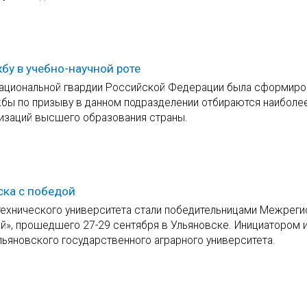
бу в учебно-научной роте
национальной гвардии Российской Федерации была сформиро
жбы по призыву в данном подразделении отбираются наиболе
изаций высшего образования страны.
ска с победой
технического университета стали победительницами Межреги
ий», прошедшего 27-29 сентября в Ульяновске. Инициатором 
льяновского государственного аграрного университета.