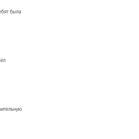
ебят была
вёл
овительную