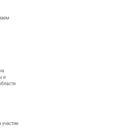
лаем
на
ы и
области.
а участие