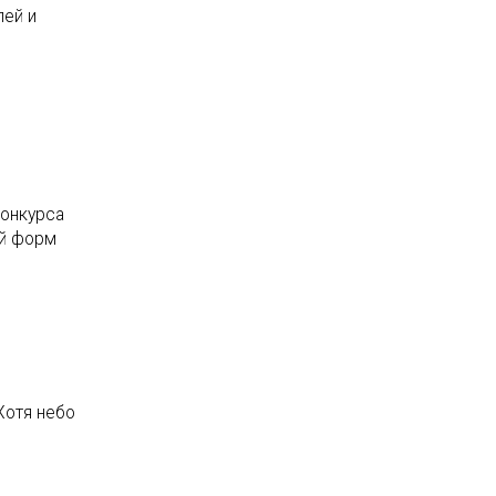
лей и
конкурса
ой форм
Хотя небо