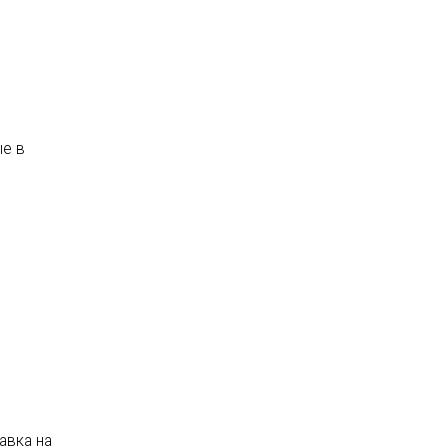
я
ые в
авка на