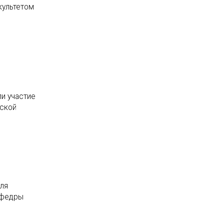
культетом
и участие
дской
для
афедры