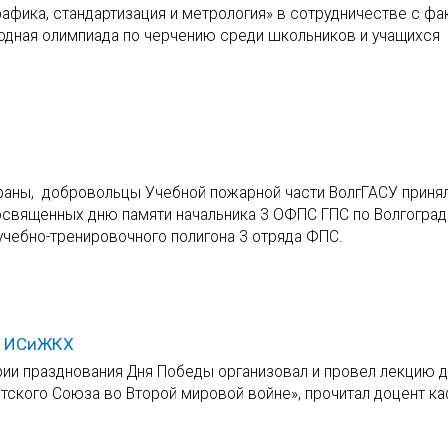
рафика, стандартизация и метрология» в сотрудничестве с фа
одная олимпиада по черчению среди школьников и учащихся
храны, добровольцы Учебной пожарной части ВолгГАСУ принял
посвященных дню памяти начальника 3 ОФПС ГПС по Волгогра
 учебно-тренировочного полигона 3 отряда ФПС.
ов ИСиЖКХ
рии празднования Дня Победы организовал и провел лекцию 
етского Союза во Второй мировой войне», прочитал доцент к