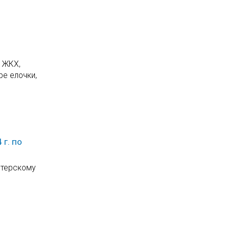
и ЖКХ,
ре елочки,
г. по
лтерскому