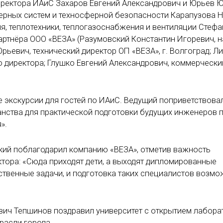
директора ИАиС Захаров Евгений Александрович и Юрьев 
нерных систем и техносферной безопасности Карапузова 
, теплотехники, теплогазоснабжения и вентиляции Стеф
артнёра ООО «ВЕЗА» (Разумовский Константин Игоревич, 
Юрьевич, технический директор ОП «ВЕЗА», г. Волгоград; Л
о директора; Глушко Евгений Александрович, коммерчески
е экскурсии для гостей по ИАиС. Ведущий поприветствова
анства для практической подготовки будущих инженеров 
».
кий поблагодарил компанию «ВЕЗА», отметив важность
ктора: «Сюда приходят дети, а выходят дипломированные
твенные задачи, и подготовка таких специалистов возмо
ич Тепшинов поздравил университет с открытием лабора
расли города.