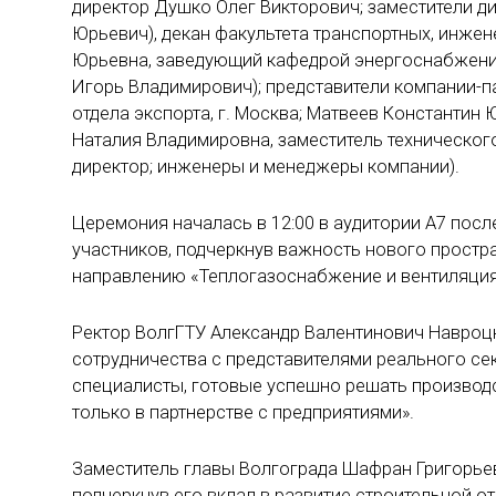
директор Душко Олег Викторович; заместители 
Юрьевич), декан факультета транспортных, инже
Юрьевна, заведующий кафедрой энергоснабжения
Игорь Владимирович); представители компании-п
отдела экспорта, г. Москва; Матвеев Константин 
Наталия Владимировна, заместитель техническог
директор; инженеры и менеджеры компании).
Церемония началась в 12:00 в аудитории А7 посл
участников, подчеркнув важность нового простр
направлению «Теплогазоснабжение и вентиляция
Ректор ВолгГТУ Александр Валентинович Навроц
сотрудничества с представителями реального се
специалисты, готовые успешно решать производс
только в партнерстве с предприятиями».
Заместитель главы Волгограда Шафран Григорьев
подчеркнув его вклад в развитие строительной от