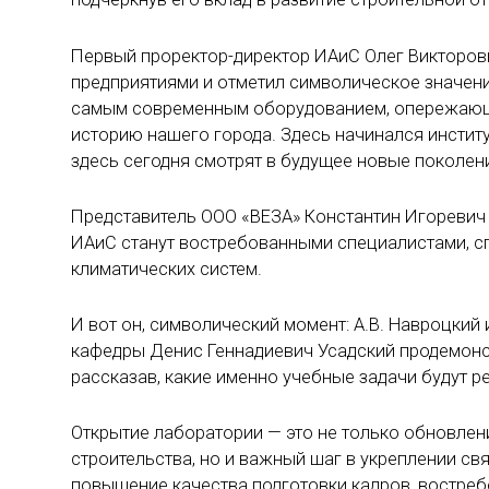
Первый проректор-директор ИАиС Олег Викторов
предприятиями и отметил символическое значени
самым современным оборудованием, опережающи
историю нашего города. Здесь начинался институ
здесь сегодня смотрят в будущее новые поколен
Представитель ООО «ВЕЗА» Константин Игоревич Р
ИАиС станут востребованными специалистами, с
климатических систем.
И вот он, символический момент: А.В. Навроцкий 
кафедры Денис Геннадиевич Усадский продемонс
рассказав, какие именно учебные задачи будут 
Открытие лаборатории — это не только обновлен
строительства, но и важный шаг в укреплении с
повышение качества подготовки кадров, востреб