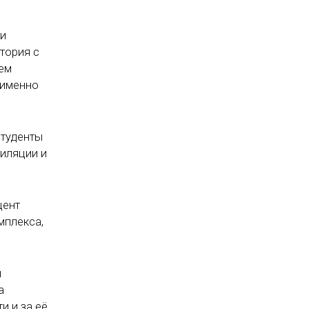
ми
тория с
ем
 именно
студенты
иляции и
цент
мплекса,
и
а
и и за её