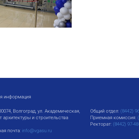
ая информация
00074, Волгоград, ул. Академическая,
Общий отдел:
(8442) 9
ут архитектуры и строительства
Приемная комиссия:
Ректорат:
(8442) 97-48
ая почта:
info@vgasu.ru