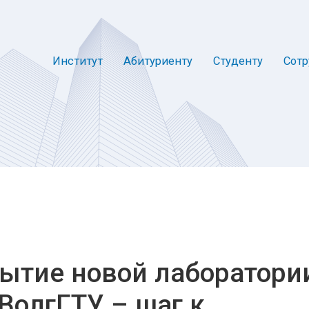
Институт
Абитуриенту
Студенту
Сотр
ытие новой лаборатори
ВолгГТУ – шаг к