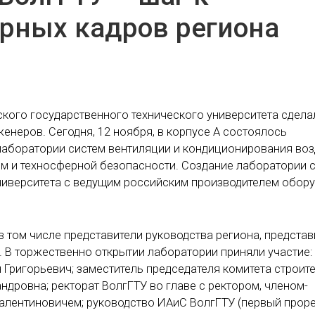
рных кадров региона
дского государственного технического университета сдел
неров. Сегодня, 12 ноября, в корпусе А состоялось
лаборатории систем вентиляции и кондиционирования воз
ем и техносферной безопасности. Создание лаборатории 
иверситета с ведущим российским производителем обор
в том числе представители руководства региона, представ
 В торжественно открытии лаборатории приняли участие:
Григорьевич; заместитель председателя комитета строит
ндровна; ректорат ВолгГТУ во главе с ректором, членом-
лентиновичем; руководство ИАиС ВолгГТУ (первый проре