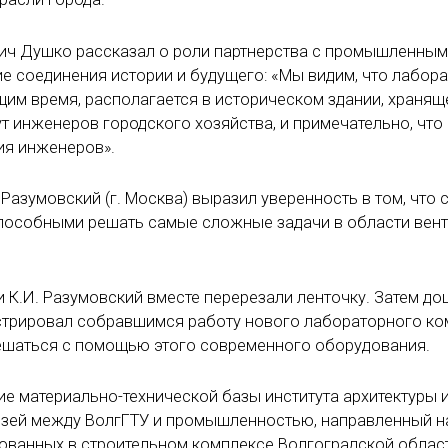
ич Душко рассказал о роли партнерства с промышленны
е соединения истории и будущего: «Мы видим, что лабора
м время, располагается в историческом здании, хранящ
т инженеров городского хозяйства, и примечательно, что
ия инженеров».
азумовский (г. Москва) выразил уверенность в том, что 
пособными решать самые сложные задачи в области вент
и К.И. Разумовский вместе перерезали ленточку. Затем до
трировал собравшимся работу нового лабораторного ко
решаться с помощью этого современного оборудования.
ие материально-технической базы института архитектуры 
вязей между ВолгГТУ и промышленностью, направленный н
ованных в строительном комплексе Волгоградской област