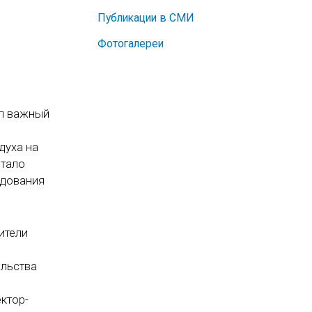
Публикации в СМИ
Фотогалереи
ал важный
духа на
стало
удования
ители
ельства
ктор-