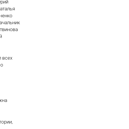
Юрий
Наталья
аненко
начальник
итвинова
й
л всех
по
жна
тории,