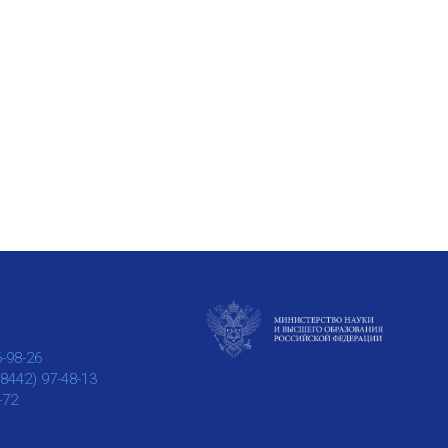
6-98-26
(8442) 97-48-13
-72