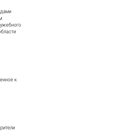
адами
м
лужебного
области
енное к
зрители