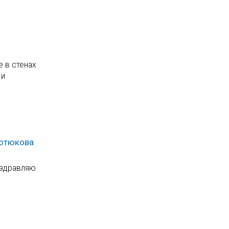
е в стенах
 и
Котюкова
оздравляю