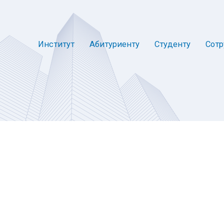
Институт
Абитуриенту
Студенту
Сотр