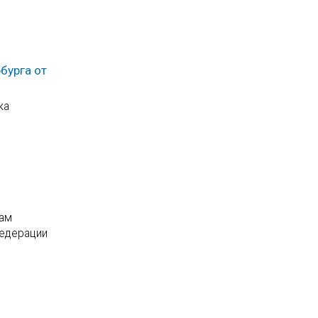
бурга от
ка
там
Федерации