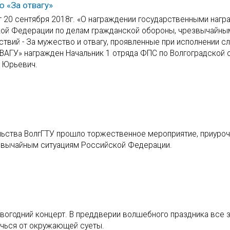
 «За отвагу»
20 сентября 2018г. «О награждении государственными нагр
кой Федерации по делам гражданской обороны, чрезвычайны
ствий - За мужество и отвагу, проявленные при исполнении с
АГУ» награжден Начальник 1 отряда ФПС по Волгоградской 
 Юрьевич.
ельства ВолгГТУ прошло торжественное мероприятие, приуроч
езвычайным ситуациям Российской Федерации.
вогодний концерт. В преддверии волшебного праздника все 
ечься от окружающей суеты.