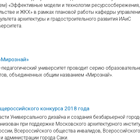
ем) «Эффективные модели и технологии ресурсосбережения,
льстве и ЖКХ» в рамках плановой работы кафедры управлени
ультета архитектуры и градостроительного развития ИАиС
верситета.
 «Мирознай»
о-педагогический университет проводит серию образовательн
нтов, объединенных общим названием «Мирознай».
щероссийского конкурса 2018 года
асти Универсального дизайна и создания безбарьерной горо
анизован при поддержке Московского архитектурного инстит
России, Всероссийского общества инвалидов, Всероссийског
и администрации города Саки.