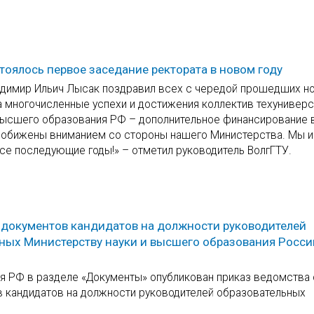
тоялось первое заседание ректората в новом году
ладимир Ильич Лысак поздравил всех с чередой прошедших н
за многочисленные успехи и достижения коллектив техуниверс
 высшего образования РФ – дополнительное финансирование 
 не обижены вниманием со стороны нашего Министерства. Мы 
 все последующие годы!» – отметил руководитель ВолгГТУ.
 документов кандидатов на должности руководителей
ных Министерству науки и высшего образования Росс
я РФ в разделе «Документы» опубликован приказ ведомства 
в кандидатов на должности руководителей образовательных