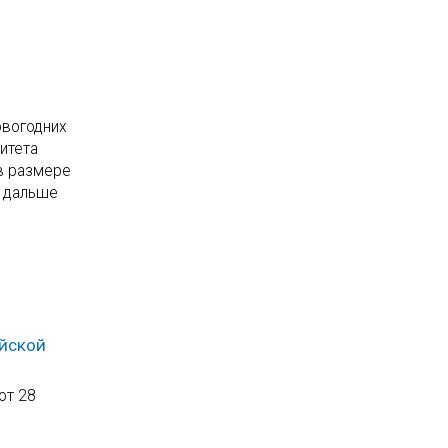
овогодних
итета
в размере
и дальше
ийской
от 28