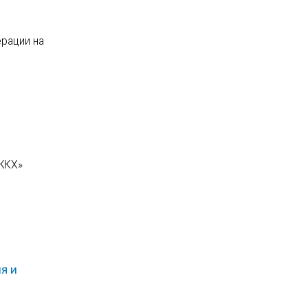
ерации на
 ЖКХ»
я и