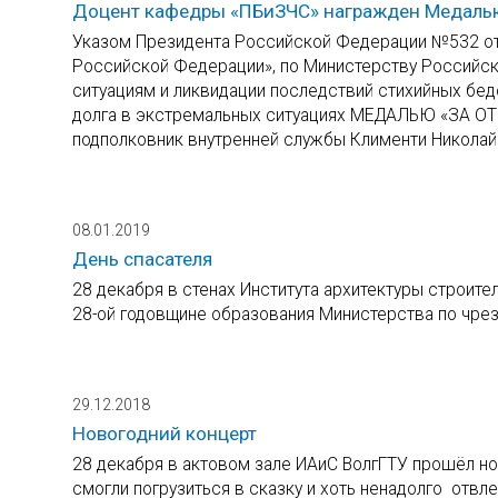
Доцент кафедры «ПБиЗЧС» награжден Медалью
Указом Президента Российской Федерации №532 от 
Российской Федерации», по Министерству Российс
ситуациям и ликвидации последствий стихийных бед
долга в экстремальных ситуациях МЕДАЛЬЮ «ЗА ОТВ
подполковник внутренней службы Клименти Николай
08.01.2019
День спасателя
28 декабря в стенах Института архитектуры строит
28-ой годовщине образования Министерства по чр
29.12.2018
Новогодний концерт
28 декабря в актовом зале ИАиС ВолгГТУ прошёл но
cмогли погрузиться в сказку и хоть ненадолго отвл